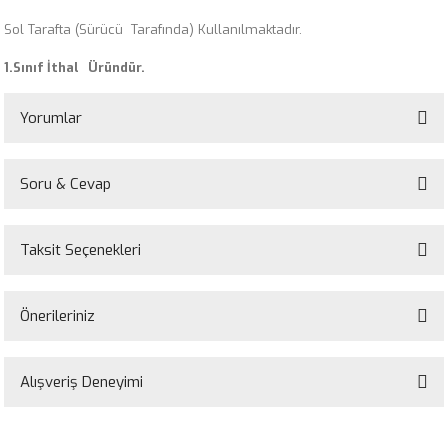
Sol Tarafta (Sürücü Tarafında) Kullanılmaktadır.
1.Sınıf İthal Üründür.
Yorumlar
Soru & Cevap
Bu ürüne ilk yorumu siz yapın!
Taksit Seçenekleri
Yorum Yaz
Ürün hakkında henüz soru sorulmamış.
Önerileriniz
Soru Sor
Bu ürünün fiyat bilgisi, resim, ürün açıklamalarında ve diğer konularda
yetersiz gördüğünüz noktaları öneri formunu kullanarak tarafımıza
Alışveriş Deneyimi
iletebilirsiniz.
Görüş ve önerileriniz için teşekkür ederiz.