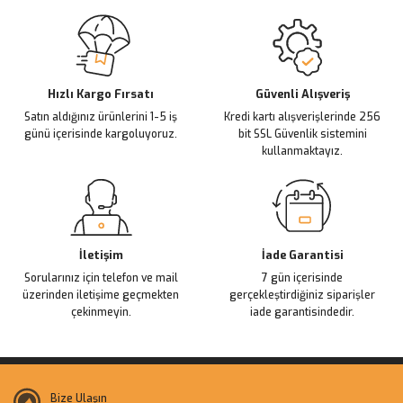
Sitemize ilk yorumu siz yapın!
Ürün resmi kalitesiz, bozuk veya görüntülenemiyor.
Ürün açıklamasında eksik bilgiler bulunuyor.
Deneyimini Paylaş
Ürün bilgilerinde hatalar bulunuyor.
Ürün fiyatı diğer sitelerden daha pahalı.
Hızlı Kargo Fırsatı
Güvenli Alışveriş
Satın aldığınız ürünlerini 1-5 iş
Kredi kartı alışverişlerinde 256
Bu ürüne benzer farklı alternatifler olmalı.
günü içerisinde kargoluyoruz.
bit SSL Güvenlik sistemini
kullanmaktayız.
Gönder
İletişim
İade Garantisi
Sorularınız için telefon ve mail
7 gün içerisinde
üzerinden iletişime geçmekten
gerçekleştirdiğiniz siparişler
çekinmeyin.
iade garantisindedir.
Bize Ulaşın