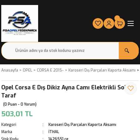
Anasayfa
OPEL
CORSA E 2015-
Karoseri Dış Parçaları Kaporta Aksamı
Opel Corsa E Dış Dikiz Ayna Camı Elektrikli Sol
Taraf
(0 Puan - 0 Yorum)
503,01 TL
Kategori
Karoseri Dış Parçaları Kaporta Aksamı
Marka
İTHAL
Stok Kodu
1426551 ce