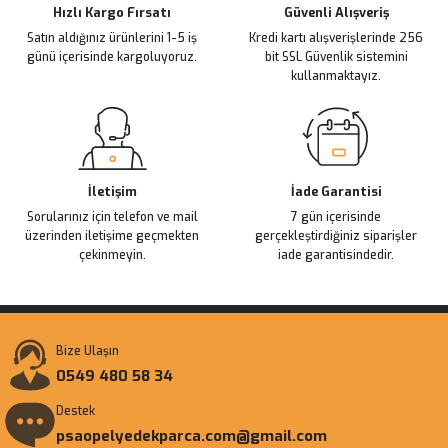
Ürün fiyatı diğer sitelerden daha pahalı.
Hızlı Kargo Fırsatı
Güvenli Alışveriş
Satın aldığınız ürünlerini 1-5 iş
Kredi kartı alışverişlerinde 256
Bu ürüne benzer farklı alternatifler olmalı.
günü içerisinde kargoluyoruz.
bit SSL Güvenlik sistemini
kullanmaktayız.
Gönder
İletişim
İade Garantisi
Sorularınız için telefon ve mail
7 gün içerisinde
üzerinden iletişime geçmekten
gerçekleştirdiğiniz siparişler
çekinmeyin.
iade garantisindedir.
Bize Ulaşın
0549 480 58 34
Destek
psaopelyedekparca.com@gmail.com