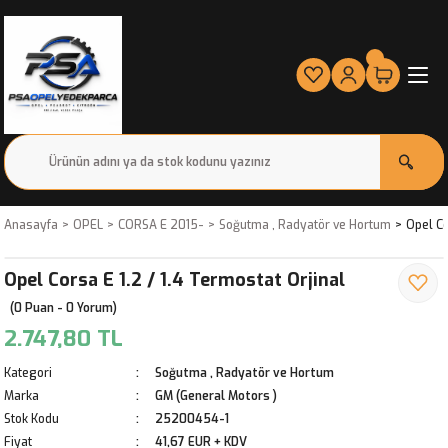
Anasayfa
OPEL
CORSA E 2015-
Soğutma , Radyatör ve Hortum
Opel Co
Opel Corsa E 1.2 / 1.4 Termostat Orjinal
(0 Puan - 0 Yorum)
2.747,80 TL
Kategori
Soğutma , Radyatör ve Hortum
Marka
GM (General Motors )
Stok Kodu
25200454-1
Fiyat
41,67 EUR + KDV