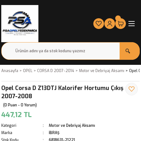
Anasayfa
OPEL
CORSA D 2007-2014
Motor ve Debriyaj Aksamı
Opel C
Opel Corsa D Z13DTJ Kalorifer Hortumu Çıkış
2007-2008
(0 Puan - 0 Yorum)
447,12 TL
Kategori
Motor ve Debriyaj Aksamı
Marka
İBRAŞ
Stok Kodu
6818631-21221