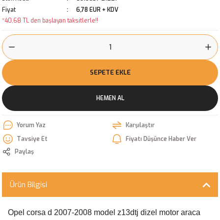
Fiyat
6,78 EUR + KDV
*40,68 TL den başlayan taksitlerle!!
SEPETE EKLE
HEMEN AL
Yorum Yaz
Karşılaştır
Tavsiye Et
Fiyatı Düşünce Haber Ver
Paylaş
Ürün Bilgisi
Opel corsa d 2007-2008 model z13dtj dizel motor araca