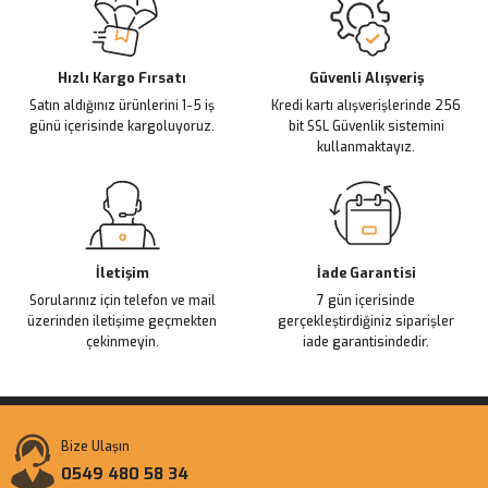
Ürün açıklamasında eksik bilgiler bulunuyor.
Deneyimini Paylaş
Ürün bilgilerinde hatalar bulunuyor.
Ürün fiyatı diğer sitelerden daha pahalı.
Hızlı Kargo Fırsatı
Güvenli Alışveriş
Satın aldığınız ürünlerini 1-5 iş
Kredi kartı alışverişlerinde 256
Bu ürüne benzer farklı alternatifler olmalı.
günü içerisinde kargoluyoruz.
bit SSL Güvenlik sistemini
kullanmaktayız.
Gönder
İletişim
İade Garantisi
Sorularınız için telefon ve mail
7 gün içerisinde
üzerinden iletişime geçmekten
gerçekleştirdiğiniz siparişler
çekinmeyin.
iade garantisindedir.
Bize Ulaşın
0549 480 58 34