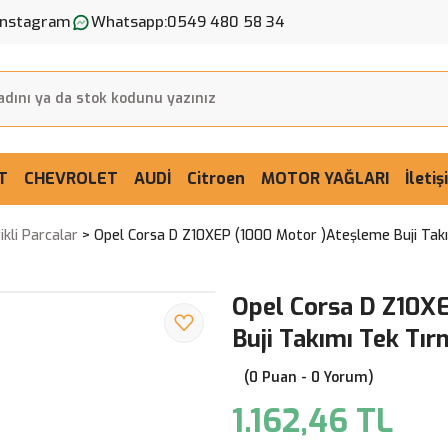
Instagram
Whatsapp:
0549 480 58 34
T
CHEVROLET
AUDİ
Citroen
MOTOR YAĞLARI
İleti
ikli Parcalar
Opel Corsa D Z10XEP (1000 Motor )Ateşleme Buji Tak
Opel Corsa D Z10X
Buji Takımı Tek Tı
(0 Puan - 0 Yorum)
1.162,46 TL