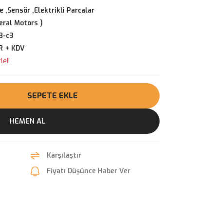
 ,Sensör ,Elektrikli Parcalar
ral Motors )
8-c3
R + KDV
le!!
SEPETE EKLE
HEMEN AL
Karşılaştır
Fiyatı Düşünce Haber Ver