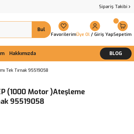
Sipariş Takibi
Bul
Favorilerim
/ Giriş Yap
Sepetim
Üye Ol
şim
Hakkımızda
BLOG
ımı Tek Tırnak 95519058
EP (1000 Motor )Ateşleme
rnak 95519058