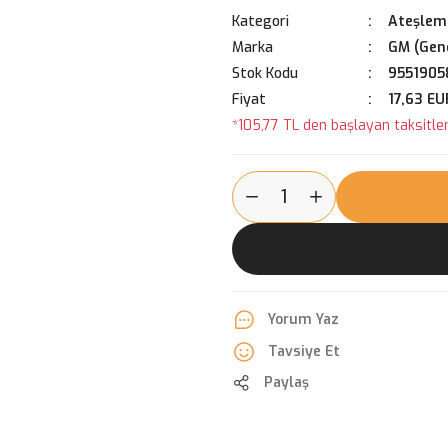
Kategori
Ateşleme
Marka
GM (Gene
Stok Kodu
9551905
Fiyat
17,63 EU
*105,77 TL den başlayan taksitler
Yorum Yaz
Tavsiye Et
Paylaş