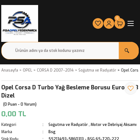
0
Anasayfa
OPEL
CORSA D 2007-2014
Soğutma ve Radyatör
Opel Corsa
Opel Corsa D Turbo Yağ Besleme Borusu Euro 5 1,3
Dizel
(0 Puan - 0 Yorum)
0,00 TL
Kategori
Soğutma ve Radyatör
,
Motor ve Debriyaj Aksamı
Marka
Bsg
Stok Kodu
55213493-5860313 - BSG 65-720-222