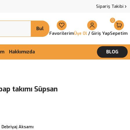
Sipariş Takibi
0
Bul
Favorilerim
/ Giriş Yap
Sepetim
Üye Ol
şim
Hakkımızda
BLOG
ubap takımı Süpsan
 Debriyaj Aksamı