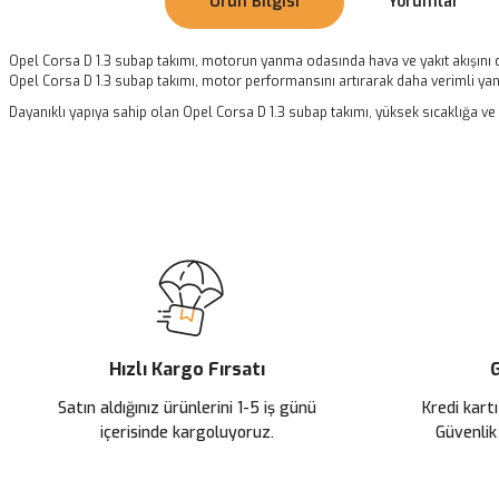
Ürün Bilgisi
Yorumlar
Opel Corsa D 1.3 subap takımı, motorun yanma odasında hava ve yakıt akışını 
Opel Corsa D 1.3 subap takımı, motor performansını artırarak daha verimli yan
Dayanıklı yapıya sahip olan Opel Corsa D 1.3 subap takımı, yüksek sıcaklığa ve 
Bu ürünün fiyat bilgisi, resim, ürün açıklamalarında ve diğer konularda
Görüş ve önerileriniz için teşekkür ederiz.
Ürün resmi kalitesiz, bozuk veya görüntülenemiyor.
Ürün açıklamasında eksik bilgiler bulunuyor.
Ürün bilgilerinde hatalar bulunuyor.
Ürün fiyatı diğer sitelerden daha pahalı.
Hızlı Kargo Fırsatı
G
Bu ürüne benzer farklı alternatifler olmalı.
Satın aldığınız ürünlerini 1-5 iş günü
Kredi kartı
içerisinde kargoluyoruz.
Güvenlik