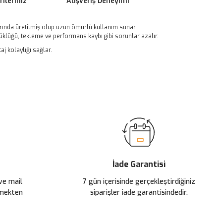
ileriniz
Alışveriş Deneyimi
rında üretilmiş olup uzun ömürlü kullanım sunar.
üklüğü, tekleme ve performans kaybı gibi sorunlar azalır.
j kolaylığı sağlar.
ilirsiniz.
İade Garantisi
 ve mail
7 gün içerisinde gerçekleştirdiğiniz
çmekten
siparişler iade garantisindedir.