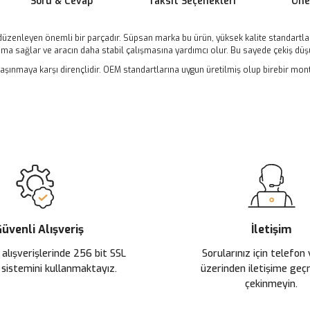
Soru & Cevap
Taksit Seçenekleri
Öner
düzenleyen önemli bir parçadır. Süpsan marka bu ürün, yüksek kalite standartla
ma sağlar ve aracın daha stabil çalışmasına yardımcı olur. Bu sayede çekiş düş
aşınmaya karşı dirençlidir. OEM standartlarına uygun üretilmiş olup birebir monta
 yetersiz gördüğünüz noktaları öneri formunu kullanarak tarafımıza ileteb
Ürün hakkında henüz soru sorulmamış.
Bu ürüne ilk yorumu siz yapın!
Sitemize ilk yorumu siz yapın!
Deneyimini Paylaş
Yorum Yaz
Soru Sor
üvenli Alışveriş
İletişim
 alışverişlerinde 256 bit SSL
Sorularınız için telefon
 sistemini kullanmaktayız.
üzerinden iletişime ge
çekinmeyin.