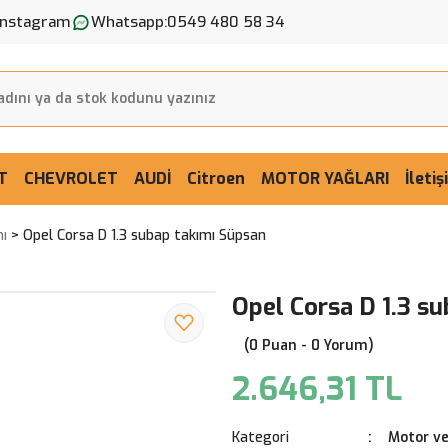
Instagram
Whatsapp:
0549 480 58 34
T
CHEVROLET
AUDİ
Citroen
MOTOR YAĞLARI
İleti
ı
Opel Corsa D 1.3 subap takımı Süpsan
Opel Corsa D 1.3 s
(0 Puan - 0 Yorum)
2.646,31 TL
Kategori
Motor ve