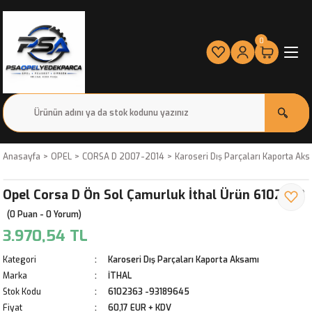
0
Anasayfa
OPEL
CORSA D 2007-2014
Karoseri Dış Parçaları Kaporta Ak
Opel Corsa D Ön Sol Çamurluk İthal Ürün 6102363
(0 Puan - 0 Yorum)
3.970,54 TL
Kategori
Karoseri Dış Parçaları Kaporta Aksamı
Marka
İTHAL
Stok Kodu
6102363 -93189645
Fiyat
60,17 EUR + KDV