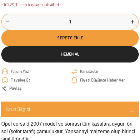
*361,29 TL den başlayan taksitlerle!!
SEPETE EKLE
HEMEN AL
Yorum Yaz
Karşılaştır
Tavsiye Et
Fiyatı Düşünce Haber Ver
Paylaş
Ürün Bilgisi
Opel corsa d 2007 model ve sonrası tüm kasalara uygun ön
sol (şöför tarafı) çamurluktur. Yansanayi malzeme olup birinci
sınıf üründür.