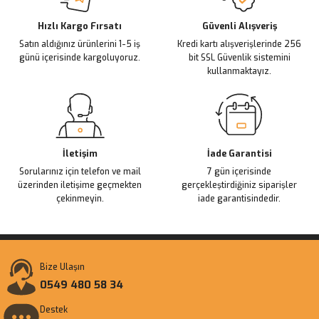
Deneyimini Paylaş
Ürün bilgilerinde hatalar bulunuyor.
Ürün fiyatı diğer sitelerden daha pahalı.
Hızlı Kargo Fırsatı
Güvenli Alışveriş
Satın aldığınız ürünlerini 1-5 iş
Kredi kartı alışverişlerinde 256
Bu ürüne benzer farklı alternatifler olmalı.
günü içerisinde kargoluyoruz.
bit SSL Güvenlik sistemini
kullanmaktayız.
Gönder
İletişim
İade Garantisi
Sorularınız için telefon ve mail
7 gün içerisinde
üzerinden iletişime geçmekten
gerçekleştirdiğiniz siparişler
çekinmeyin.
iade garantisindedir.
Bize Ulaşın
0549 480 58 34
Destek