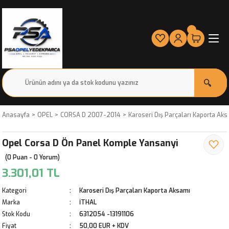
Anasayfa
OPEL
CORSA D 2007-2014
Karoseri Dış Parçaları Kaporta Ak
Opel Corsa D Ön Panel Komple Yansanyi
(0 Puan - 0 Yorum)
3.301,01 TL
Kategori
Karoseri Dış Parçaları Kaporta Aksamı
Marka
İTHAL
Stok Kodu
6312054 -13191106
Fiyat
50,00 EUR + KDV