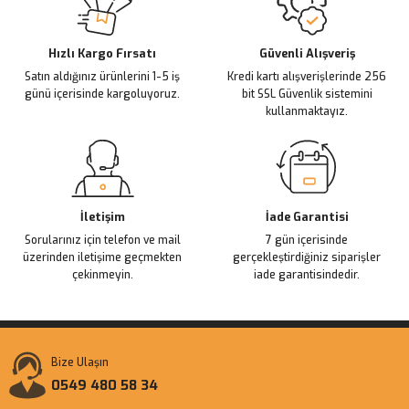
Ürün açıklamasında eksik bilgiler bulunuyor.
Deneyimini Paylaş
Ürün bilgilerinde hatalar bulunuyor.
Ürün fiyatı diğer sitelerden daha pahalı.
Hızlı Kargo Fırsatı
Güvenli Alışveriş
Satın aldığınız ürünlerini 1-5 iş
Kredi kartı alışverişlerinde 256
Bu ürüne benzer farklı alternatifler olmalı.
günü içerisinde kargoluyoruz.
bit SSL Güvenlik sistemini
kullanmaktayız.
Gönder
İletişim
İade Garantisi
Sorularınız için telefon ve mail
7 gün içerisinde
üzerinden iletişime geçmekten
gerçekleştirdiğiniz siparişler
çekinmeyin.
iade garantisindedir.
Bize Ulaşın
0549 480 58 34