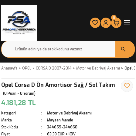
0
Anasayfa
OPEL
CORSA D 2007-2014
Motor ve Debriyaj Aksamı
Opel C
Opel Corsa D Ön Amortisör Sağ / Sol Takım
(0 Puan - 0 Yorum)
4.181,28 TL
Kategori
Motor ve Debriyaj Aksamı
Marka
Maysan Mando
Stok Kodu
344659-344660
Fiyat
63,33 EUR + KDV