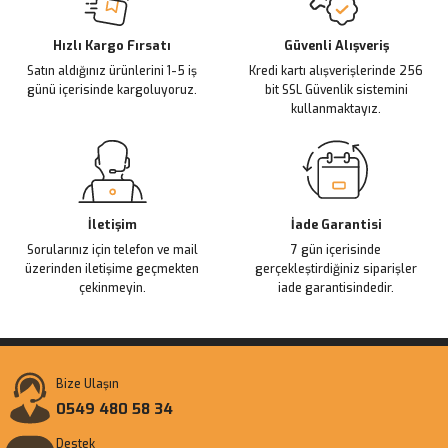
Deneyimini Paylaş
Ürün bilgilerinde hatalar bulunuyor.
Ürün fiyatı diğer sitelerden daha pahalı.
Hızlı Kargo Fırsatı
Güvenli Alışveriş
Satın aldığınız ürünlerini 1-5 iş
Kredi kartı alışverişlerinde 256
Bu ürüne benzer farklı alternatifler olmalı.
günü içerisinde kargoluyoruz.
bit SSL Güvenlik sistemini
kullanmaktayız.
Gönder
İletişim
İade Garantisi
Sorularınız için telefon ve mail
7 gün içerisinde
üzerinden iletişime geçmekten
gerçekleştirdiğiniz siparişler
çekinmeyin.
iade garantisindedir.
Bize Ulaşın
0549 480 58 34
Destek