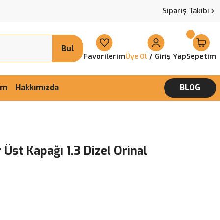
Sipariş Takibi
Bul
Favorilerim
/ Giriş Yap
Sepetim
Üye Ol
şim
Hakkımızda
BLOG
Üst Kapağı 1.3 Dizel Orinal