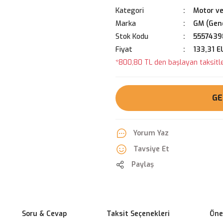
Kategori
Motor ve
Marka
GM (Gene
Stok Kodu
5557439
Fiyat
133,31 E
*800,80 TL den başlayan taksitle
GE
Yorum Yaz
Tavsiye Et
Paylaş
Soru & Cevap
Taksit Seçenekleri
Öner