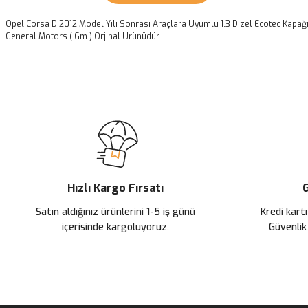
Opel Corsa D 2012 Model Yılı Sonrası Araçlara Uyumlu 1.3 Dizel Ecotec Kapağ
General Motors ( Gm ) Orjinal Ürünüdür.
Bu ürünün fiyat bilgisi, resim, ürün açıklamalarında ve diğer konularda
Görüş ve önerileriniz için teşekkür ederiz.
Ürün resmi kalitesiz, bozuk veya görüntülenemiyor.
Ürün açıklamasında eksik bilgiler bulunuyor.
Ürün bilgilerinde hatalar bulunuyor.
Ürün fiyatı diğer sitelerden daha pahalı.
Hızlı Kargo Fırsatı
G
Bu ürüne benzer farklı alternatifler olmalı.
Satın aldığınız ürünlerini 1-5 iş günü
Kredi kartı
içerisinde kargoluyoruz.
Güvenlik