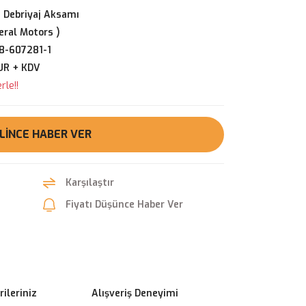
 Debriyaj Aksamı
ral Motors )
8-607281-1
UR + KDV
rle!!
LINCE HABER VER
Karşılaştır
Fiyatı Düşünce Haber Ver
ileriniz
Alışveriş Deneyimi