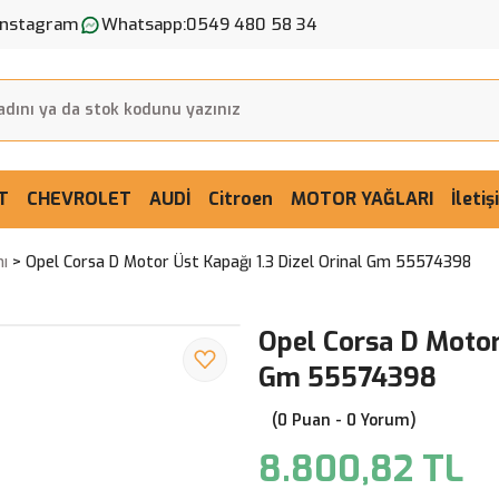
Instagram
Whatsapp:
0549 480 58 34
T
CHEVROLET
AUDİ
Citroen
MOTOR YAĞLARI
İleti
ı
Opel Corsa D Motor Üst Kapağı 1.3 Dizel Orinal Gm 55574398
Opel Corsa D Motor 
Gm 55574398
(0 Puan - 0 Yorum)
8.800,82 TL