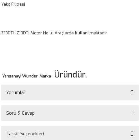
Yakıt Filitresi
Z13DTH,Z13DTJ Motor No lu Araçlarda Kullanılmaktadır.
Üründür.
Yansanayi Wunder Marka
Yorumlar
Soru & Cevap
Bu ürüne ilk yorumu siz yapın!
Taksit Seçenekleri
Yorum Yaz
Ürün hakkında henüz soru sorulmamış.