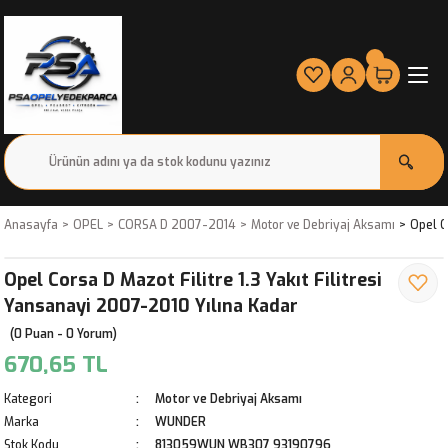
Anasayfa
OPEL
CORSA D 2007-2014
Motor ve Debriyaj Aksamı
Opel C
Opel Corsa D Mazot Filitre 1.3 Yakıt Filitresi
Yansanayi 2007-2010 Yılına Kadar
(0 Puan - 0 Yorum)
670,65 TL
Kategori
Motor ve Debriyaj Aksamı
Marka
WUNDER
Stok Kodu
813059WUN WB307 93190796