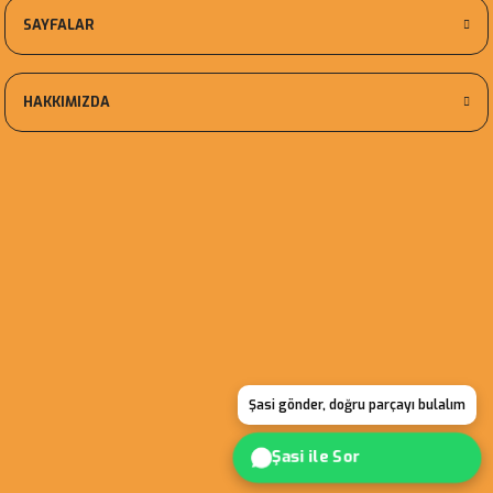
SAYFALAR
HAKKIMIZDA
Şasi gönder, doğru parçayı bulalım
Şasi ile Sor