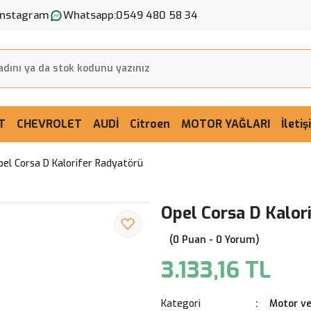
Instagram
Whatsapp:
0549 480 58 34
T
CHEVROLET
AUDİ
Citroen
MOTOR YAĞLARI
İleti
pel Corsa D Kalorifer Radyatörü
Opel Corsa D Kalor
(0 Puan - 0 Yorum)
3.133,16 TL
Kategori
Motor ve