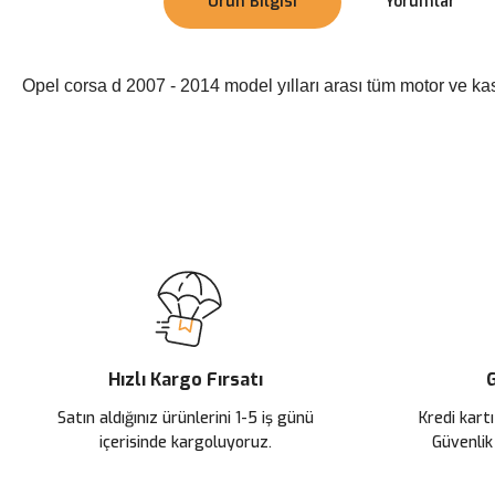
Ürün Bilgisi
Yorumlar
Opel corsa d 2007 - 2014 model yılları arası tüm motor ve kas
Bu ürünün fiyat bilgisi, resim, ürün açıklamalarında ve diğer konularda
Görüş ve önerileriniz için teşekkür ederiz.
Ürün resmi kalitesiz, bozuk veya görüntülenemiyor.
Ürün açıklamasında eksik bilgiler bulunuyor.
Ürün bilgilerinde hatalar bulunuyor.
Ürün fiyatı diğer sitelerden daha pahalı.
Hızlı Kargo Fırsatı
G
Bu ürüne benzer farklı alternatifler olmalı.
Satın aldığınız ürünlerini 1-5 iş günü
Kredi kartı
içerisinde kargoluyoruz.
Güvenlik