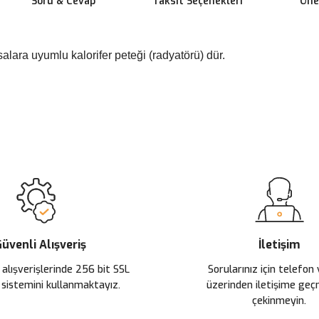
Soru & Cevap
Taksit Seçenekleri
Öner
alara uyumlu kalorifer peteği (radyatörü) dür.
 yetersiz gördüğünüz noktaları öneri formunu kullanarak tarafımıza ileteb
Ürün hakkında henüz soru sorulmamış.
Bu ürüne ilk yorumu siz yapın!
Sitemize ilk yorumu siz yapın!
Deneyimini Paylaş
Yorum Yaz
Soru Sor
üvenli Alışveriş
İletişim
 alışverişlerinde 256 bit SSL
Sorularınız için telefon
 sistemini kullanmaktayız.
üzerinden iletişime ge
çekinmeyin.