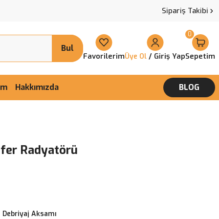
Sipariş Takibi
0
Bul
Favorilerim
/ Giriş Yap
Sepetim
Üye Ol
şim
Hakkımızda
BLOG
ifer Radyatörü
 Debriyaj Aksamı