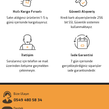
Deneyimini Paylaş
Ürün bilgilerinde hatalar bulunuyor.
Ürün fiyatı diğer sitelerden daha pahalı.
Hızlı Kargo Fırsatı
Güvenli Alışveriş
Satın aldığınız ürünlerini 1-5 iş
Kredi kartı alışverişlerinde 256
Bu ürüne benzer farklı alternatifler olmalı.
günü içerisinde kargoluyoruz.
bit SSL Güvenlik sistemini
kullanmaktayız.
Gönder
İletişim
İade Garantisi
Sorularınız için telefon ve mail
7 gün içerisinde
üzerinden iletişime geçmekten
gerçekleştirdiğiniz siparişler
çekinmeyin.
iade garantisindedir.
Bize Ulaşın
0549 480 58 34
Destek