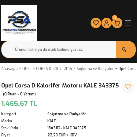
0
Anasayfa
OPEL
CORSA D 2007-2014
Soğutma ve Radyatör
Opel Corsa
Opel Corsa D Kalorifer Motoru KALE 343375
(0 Puan - 0 Yorum)
1.465,67 TL
Kategori
Soğutma ve Radyatör
Marka
KALE
Stok Kodu
1845112- KALE 343375
Fiyat
22,23 EUR + KDV