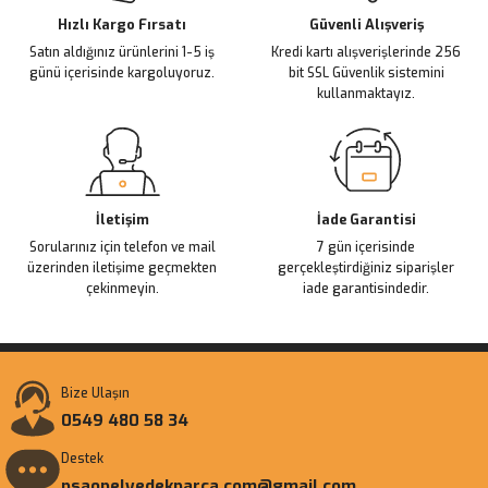
Ürün fiyatı diğer sitelerden daha pahalı.
Hızlı Kargo Fırsatı
Güvenli Alışveriş
Satın aldığınız ürünlerini 1-5 iş
Kredi kartı alışverişlerinde 256
Bu ürüne benzer farklı alternatifler olmalı.
günü içerisinde kargoluyoruz.
bit SSL Güvenlik sistemini
kullanmaktayız.
Gönder
İletişim
İade Garantisi
Sorularınız için telefon ve mail
7 gün içerisinde
üzerinden iletişime geçmekten
gerçekleştirdiğiniz siparişler
çekinmeyin.
iade garantisindedir.
Bize Ulaşın
0549 480 58 34
Destek
psaopelyedekparca.com@gmail.com