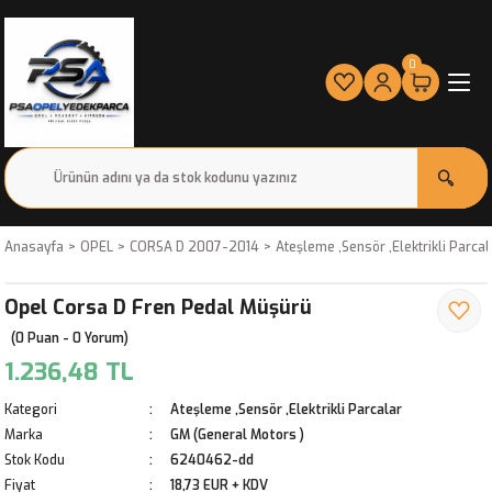
0
Anasayfa
OPEL
CORSA D 2007-2014
Ateşleme ,Sensör ,Elektrikli Parcal
Opel Corsa D Fren Pedal Müşürü
(0 Puan - 0 Yorum)
1.236,48 TL
Kategori
Ateşleme ,Sensör ,Elektrikli Parcalar
Marka
GM (General Motors )
Stok Kodu
6240462-dd
Fiyat
18,73 EUR + KDV