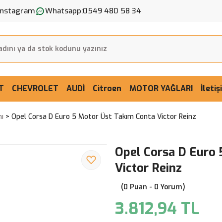
Instagram
Whatsapp:
0549 480 58 34
T
CHEVROLET
AUDİ
Citroen
MOTOR YAĞLARI
İleti
ı
Opel Corsa D Euro 5 Motor Üst Takım Conta Victor Reinz
Opel Corsa D Euro 
Victor Reinz
(0 Puan - 0 Yorum)
3.812,94 TL