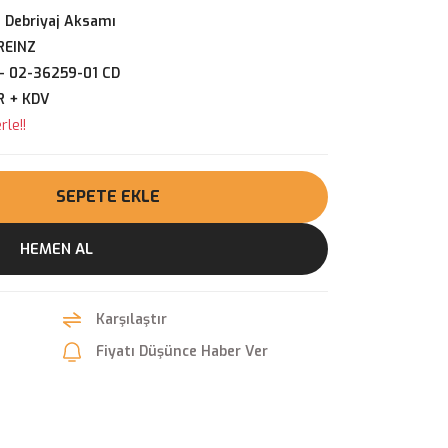
 Debriyaj Aksamı
REINZ
- 02-36259-01 CD
R + KDV
le!!
SEPETE EKLE
HEMEN AL
Karşılaştır
Fiyatı Düşünce Haber Ver