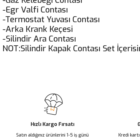
-Gaz Kelebeği Contası
-Egr Valfi Contası
-Termostat Yuvası Contası
-Arka Krank Keçesi
-Silindir Ara Contası
NOT:Silindir Kapak Contası Set İçeri
Bu ürünün fiyat bilgisi, resim, ürün açıklamalarında ve diğer konularda
Görüş ve önerileriniz için teşekkür ederiz.
Ürün resmi kalitesiz, bozuk veya görüntülenemiyor.
Ürün açıklamasında eksik bilgiler bulunuyor.
Ürün bilgilerinde hatalar bulunuyor.
Ürün fiyatı diğer sitelerden daha pahalı.
Hızlı Kargo Fırsatı
G
Bu ürüne benzer farklı alternatifler olmalı.
Satın aldığınız ürünlerini 1-5 iş günü
Kredi kartı