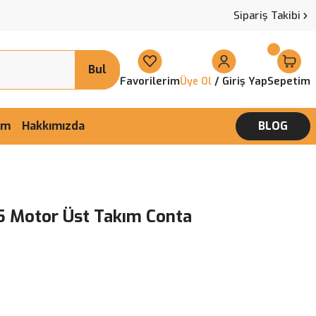
Sipariş Takibi
Bul
Favorilerim
/ Giriş Yap
Sepetim
Üye Ol
şim
Hakkımızda
BLOG
5 Motor Üst Takım Conta