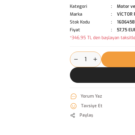
Kategori
Motor ve
Marka
VİCTOR 
Stok Kodu
1606458
Fiyat
57,75 EU
*346,95 TL den başlayan taksitler
Yorum Yaz
Tavsiye Et
Paylaş