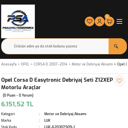
0
Anasayfa
OPEL
CORSA D 2007-2014
Motor ve Debriyaj Aksamı
Opel C
Opel Corsa D Easytronic Debriyaj Seti Z12XEP
Motorlu Araçlar
(0 Puan - 0 Yorum)
6.151,52 TL
Kategori
Motor ve Debriyaj Aksamı
Marka
LUK
Stok Kodu
LUK-620307509-1