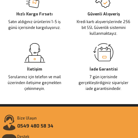
Deneyimini Paylaş
Ürün bilgilerinde hatalar bulunuyor.
Ürün fiyatı diğer sitelerden daha pahalı.
Hızlı Kargo Fırsatı
Güvenli Alışveriş
Satın aldığınız ürünlerini 1-5 iş
Kredi kartı alışverişlerinde 256
Bu ürüne benzer farklı alternatifler olmalı.
günü içerisinde kargoluyoruz.
bit SSL Güvenlik sistemini
kullanmaktayız.
Gönder
İletişim
İade Garantisi
Sorularınız için telefon ve mail
7 gün içerisinde
üzerinden iletişime geçmekten
gerçekleştirdiğiniz siparişler
çekinmeyin.
iade garantisindedir.
Bize Ulaşın
0549 480 58 34
Destek