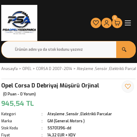
0
Anasayfa
OPEL
CORSA D 2007-2014
Ateşleme ,Sensör ,Elektrikli Parcal
Opel Corsa D Debriyaj Müşürü Orjinal
(0 Puan - 0 Yorum)
945,54 TL
Kategori
Ateşleme ,Sensör ,Elektrikli Parcalar
Marka
GM (General Motors )
Stok Kodu
55701396-dd
Fiyat
14,32 EUR + KDV