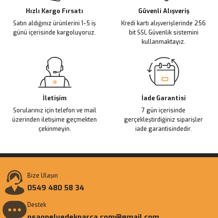
Ürün fiyatı diğer sitelerden daha pahalı.
Hızlı Kargo Fırsatı
Güvenli Alışveriş
Satın aldığınız ürünlerini 1-5 iş
Kredi kartı alışverişlerinde 256
Bu ürüne benzer farklı alternatifler olmalı.
günü içerisinde kargoluyoruz.
bit SSL Güvenlik sistemini
kullanmaktayız.
Gönder
İletişim
İade Garantisi
Sorularınız için telefon ve mail
7 gün içerisinde
üzerinden iletişime geçmekten
gerçekleştirdiğiniz siparişler
çekinmeyin.
iade garantisindedir.
Bize Ulaşın
0549 480 58 34
Destek
psaopelyedekparca.com@gmail.com