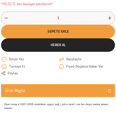
*170,02 TL den başlayan taksitlerle!!
SEPETE EKLE
HEMEN AL
Yorum Yaz
Karşılaştır
Tavsiye Et
Fiyatı Düşünce Haber Ver
Paylaş
Ürün Bilgisi
Opel corsa d 2007-2008 modellere uygun sağ ( yolcu tarafı ) sis farı depo marka taiwan
malıdır.