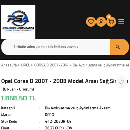
0
Anasayfa
OPEL
CORSA D 2007-2014
Dış Aydınlatma ve İç Aydınlatma A
Opel Corsa D 2007 - 2008 Model Arası Sağ Sis Farı
(0 Puan - 0 Yorum)
1.868,50 TL
Kategori
Dış Aydınlatma ve İç Aydınlatma Aksamı
Marka
DEPO
Stok Kodu
442-2020R-UE
Fiyat
28,33 EUR + KDV