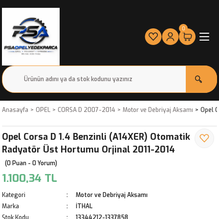
0
Anasayfa
OPEL
CORSA D 2007-2014
Motor ve Debriyaj Aksamı
Opel C
Opel Corsa D 1.4 Benzinli (A14XER) Otomatik
Radyatör Üst Hortumu Orjinal 2011-2014
(0 Puan - 0 Yorum)
1.100,34 TL
Kategori
Motor ve Debriyaj Aksamı
Marka
İTHAL
Stok Kodu
13344212-1337858