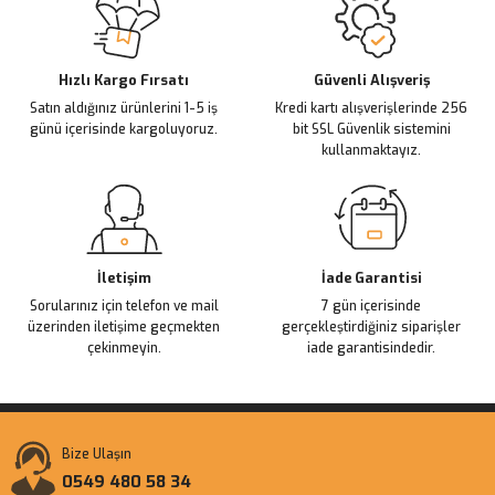
Ürün açıklamasında eksik bilgiler bulunuyor.
Deneyimini Paylaş
Ürün bilgilerinde hatalar bulunuyor.
Ürün fiyatı diğer sitelerden daha pahalı.
Hızlı Kargo Fırsatı
Güvenli Alışveriş
Satın aldığınız ürünlerini 1-5 iş
Kredi kartı alışverişlerinde 256
Bu ürüne benzer farklı alternatifler olmalı.
günü içerisinde kargoluyoruz.
bit SSL Güvenlik sistemini
kullanmaktayız.
Gönder
İletişim
İade Garantisi
Sorularınız için telefon ve mail
7 gün içerisinde
üzerinden iletişime geçmekten
gerçekleştirdiğiniz siparişler
çekinmeyin.
iade garantisindedir.
Bize Ulaşın
0549 480 58 34