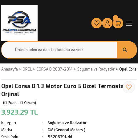
Anasayfa
OPEL
CORSA D 2007-2014
Soğutma ve Radyatör
Opel Corsa
Opel Corsa D 1.3 Motor Euro 5 Dizel Termostat
Orjinal
(0 Puan - 0 Yorum)
3.923,29 TL
Kategori
Soğutma ve Radyatör
Marka
GM (General Motors )
Stok Kodu
55206391-dd