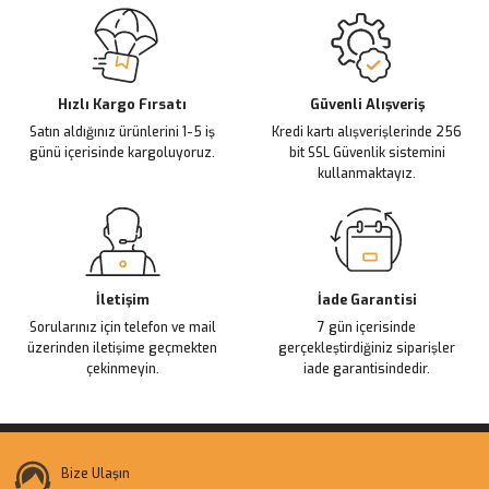
Sitemize ilk yorumu siz yapın!
Ürün resmi kalitesiz, bozuk veya görüntülenemiyor.
Ürün açıklamasında eksik bilgiler bulunuyor.
Deneyimini Paylaş
Ürün bilgilerinde hatalar bulunuyor.
Ürün fiyatı diğer sitelerden daha pahalı.
Hızlı Kargo Fırsatı
Güvenli Alışveriş
Satın aldığınız ürünlerini 1-5 iş
Kredi kartı alışverişlerinde 256
Bu ürüne benzer farklı alternatifler olmalı.
günü içerisinde kargoluyoruz.
bit SSL Güvenlik sistemini
kullanmaktayız.
Gönder
İletişim
İade Garantisi
Sorularınız için telefon ve mail
7 gün içerisinde
üzerinden iletişime geçmekten
gerçekleştirdiğiniz siparişler
çekinmeyin.
iade garantisindedir.
Bize Ulaşın