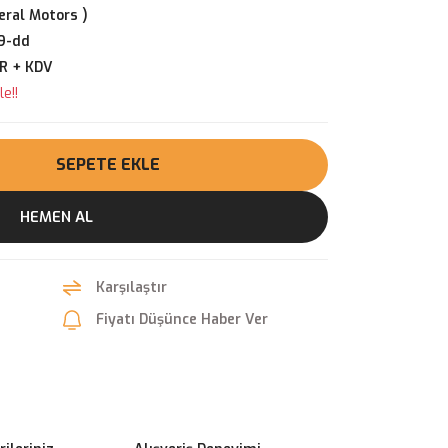
ral Motors )
9-dd
UR + KDV
e!!
SEPETE EKLE
HEMEN AL
Karşılaştır
Fiyatı Düşünce Haber Ver