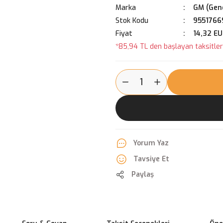
Marka
GM (Gene
Stok Kodu
9551766
Fiyat
14,32 E
*85,94 TL den başlayan taksitlerl
Yorum Yaz
Tavsiye Et
Paylaş