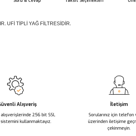
Soru & Cevap
Taksit Seçenekleri
Öner
 UFİ TİPLİ YAĞ FİLTRESİDİR.
 yetersiz gördüğünüz noktaları öneri formunu kullanarak tarafımıza ileteb
Ürün hakkında henüz soru sorulmamış.
Bu ürüne ilk yorumu siz yapın!
Sitemize ilk yorumu siz yapın!
Deneyimini Paylaş
Yorum Yaz
Soru Sor
üvenli Alışveriş
İletişim
 alışverişlerinde 256 bit SSL
Sorularınız için telefon
 sistemini kullanmaktayız.
üzerinden iletişime ge
çekinmeyin.