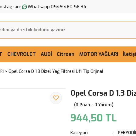
Instagram
Whatsapp:
0549 480 58 34
T
CHEVROLET
AUDİ
Citroen
MOTOR YAĞLARI
İleti
Rİ
Opel Corsa D 1.3 Dizel Yağ Filtresi Ufi Tip Orjinal
Opel Corsa D 1.3 Diz
(0 Puan - 0 Yorum)
944,50 TL
Kategori
PERYODİ