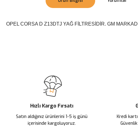
Ürün Bilgisi
Yorumlar
OPEL CORSA D Z13DTJ YAĞ FİLTRESİDİR. GM MARKADIR.
Bu ürünün fiyat bilgisi, resim, ürün açıklamalarında ve diğer konularda
Görüş ve önerileriniz için teşekkür ederiz.
Ürün resmi kalitesiz, bozuk veya görüntülenemiyor.
Ürün açıklamasında eksik bilgiler bulunuyor.
Ürün bilgilerinde hatalar bulunuyor.
Ürün fiyatı diğer sitelerden daha pahalı.
Hızlı Kargo Fırsatı
G
Bu ürüne benzer farklı alternatifler olmalı.
Satın aldığınız ürünlerini 1-5 iş günü
Kredi kartı
içerisinde kargoluyoruz.
Güvenlik