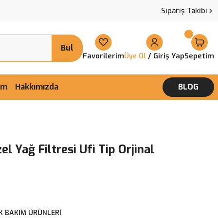
Sipariş Takibi
Bul
Favorilerim
/ Giriş Yap
Sepetim
Üye Ol
şim
Hakkımızda
BLOG
el Yağ Filtresi Ufi Tip Orjinal
K BAKIM ÜRÜNLERİ