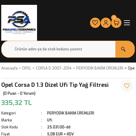
0
Anasayfa
OPEL
CORSA D 2007-2014
PERYODİK BAKIM ÜRÜNLERİ
Opel 
Opel Corsa D 1.3 Dizel Ufi Tip Yağ Filtresi
(0 Puan - 0 Yorum)
335,32 TL
Kategori
PERYODİK BAKIM ÜRÜNLERİ
Marka
Ufi
Stok Kodu
25.031.00-dd
Fiyat
5,08 EUR + KDV