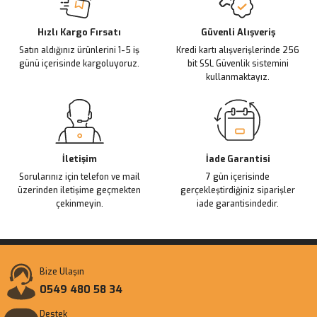
Deneyimini Paylaş
Ürün bilgilerinde hatalar bulunuyor.
Ürün fiyatı diğer sitelerden daha pahalı.
Hızlı Kargo Fırsatı
Güvenli Alışveriş
Satın aldığınız ürünlerini 1-5 iş
Kredi kartı alışverişlerinde 256
Bu ürüne benzer farklı alternatifler olmalı.
günü içerisinde kargoluyoruz.
bit SSL Güvenlik sistemini
kullanmaktayız.
Gönder
İletişim
İade Garantisi
Sorularınız için telefon ve mail
7 gün içerisinde
üzerinden iletişime geçmekten
gerçekleştirdiğiniz siparişler
çekinmeyin.
iade garantisindedir.
Bize Ulaşın
0549 480 58 34
Destek