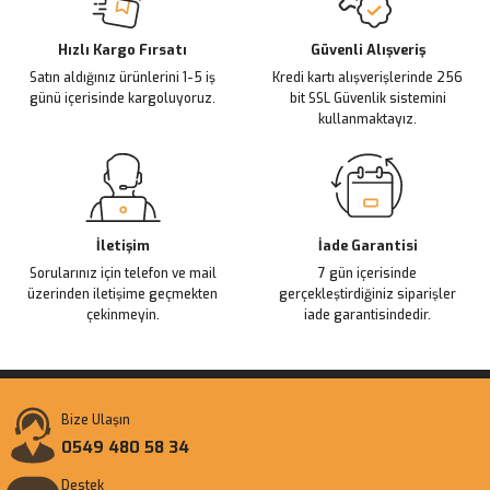
Deneyimini Paylaş
Ürün bilgilerinde hatalar bulunuyor.
Ürün fiyatı diğer sitelerden daha pahalı.
Hızlı Kargo Fırsatı
Güvenli Alışveriş
Satın aldığınız ürünlerini 1-5 iş
Kredi kartı alışverişlerinde 256
Bu ürüne benzer farklı alternatifler olmalı.
günü içerisinde kargoluyoruz.
bit SSL Güvenlik sistemini
kullanmaktayız.
Gönder
İletişim
İade Garantisi
Sorularınız için telefon ve mail
7 gün içerisinde
üzerinden iletişime geçmekten
gerçekleştirdiğiniz siparişler
çekinmeyin.
iade garantisindedir.
Bize Ulaşın
0549 480 58 34
Destek