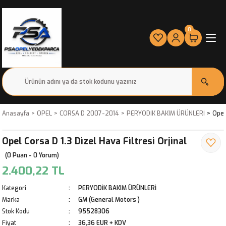
0
Anasayfa
OPEL
CORSA D 2007-2014
PERYODİK BAKIM ÜRÜNLERİ
Opel
Opel Corsa D 1.3 Dizel Hava Filtresi Orjinal
(0 Puan - 0 Yorum)
2.400,22 TL
Kategori
PERYODİK BAKIM ÜRÜNLERİ
Marka
GM (General Motors )
Stok Kodu
95528306
Fiyat
36,36 EUR + KDV