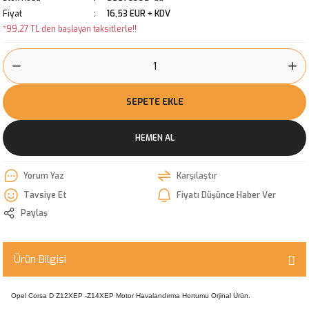
Fiyat
16,53 EUR + KDV
*99,27 TL den başlayan taksitlerle!!
SEPETE EKLE
HEMEN AL
Yorum Yaz
Karşılaştır
Tavsiye Et
Fiyatı Düşünce Haber Ver
Paylaş
Ürün Bilgisi
Opel Corsa D Z12XEP -Z14XEP Motor Havalandırma Hortumu Orjinal Ürün.