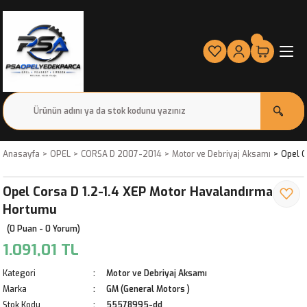
Anasayfa
OPEL
CORSA D 2007-2014
Motor ve Debriyaj Aksamı
Opel C
Opel Corsa D 1.2-1.4 XEP Motor Havalandırma
Hortumu
(0 Puan - 0 Yorum)
1.091,01 TL
Kategori
Motor ve Debriyaj Aksamı
Marka
GM (General Motors )
Stok Kodu
55578995-dd