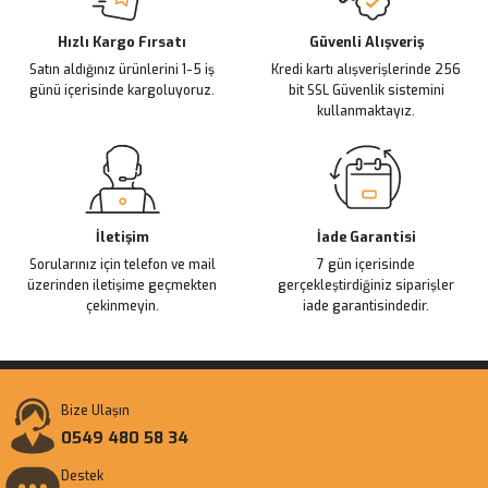
Deneyimini Paylaş
Ürün bilgilerinde hatalar bulunuyor.
Ürün fiyatı diğer sitelerden daha pahalı.
Hızlı Kargo Fırsatı
Güvenli Alışveriş
Satın aldığınız ürünlerini 1-5 iş
Kredi kartı alışverişlerinde 256
Bu ürüne benzer farklı alternatifler olmalı.
günü içerisinde kargoluyoruz.
bit SSL Güvenlik sistemini
kullanmaktayız.
Gönder
İletişim
İade Garantisi
Sorularınız için telefon ve mail
7 gün içerisinde
üzerinden iletişime geçmekten
gerçekleştirdiğiniz siparişler
çekinmeyin.
iade garantisindedir.
Bize Ulaşın
0549 480 58 34
Destek