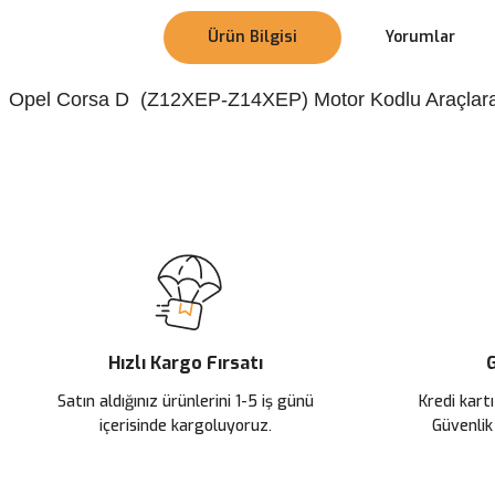
Ürün Bilgisi
Yorumlar
Opel Corsa D (Z12XEP-Z14XEP) Motor Kodlu Araçlar
Bu ürünün fiyat bilgisi, resim, ürün açıklamalarında ve diğer konularda
Görüş ve önerileriniz için teşekkür ederiz.
Ürün resmi kalitesiz, bozuk veya görüntülenemiyor.
Ürün açıklamasında eksik bilgiler bulunuyor.
Ürün bilgilerinde hatalar bulunuyor.
Ürün fiyatı diğer sitelerden daha pahalı.
Hızlı Kargo Fırsatı
G
Bu ürüne benzer farklı alternatifler olmalı.
Satın aldığınız ürünlerini 1-5 iş günü
Kredi kartı
içerisinde kargoluyoruz.
Güvenlik