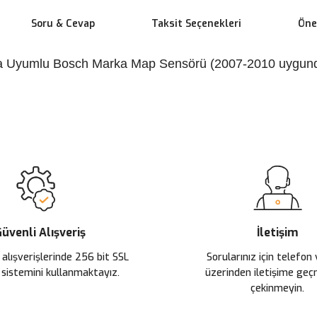
Soru & Cevap
Taksit Seçenekleri
Öner
a Uyumlu Bosch Marka Map Sensörü (2007-2010 uygund
 yetersiz gördüğünüz noktaları öneri formunu kullanarak tarafımıza ileteb
Ürün hakkında henüz soru sorulmamış.
Bu ürüne ilk yorumu siz yapın!
Sitemize ilk yorumu siz yapın!
Deneyimini Paylaş
Yorum Yaz
Soru Sor
üvenli Alışveriş
İletişim
 alışverişlerinde 256 bit SSL
Sorularınız için telefon
 sistemini kullanmaktayız.
üzerinden iletişime ge
çekinmeyin.