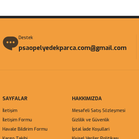
Gönder
Destek
psaopelyedekparca.com@gmail.com
SAYFALAR
HAKKIMIZDA
İletişim
Mesafeli Satış Sözleşmesi
İletişim Formu
Gizlilik ve Güvenlik
Havale Bildirim Formu
İptal İade Koşullari
Kargo Takibi
Kişisel Veriler Politikası