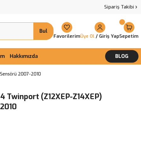
Sipariş Takibi
Bul
Favorilerim
/ Giriş Yap
Sepetim
Üye Ol
şim
Hakkımızda
BLOG
p Sensörü 2007-2010
 1.4 Twinport (Z12XEP-Z14XEP)
-2010