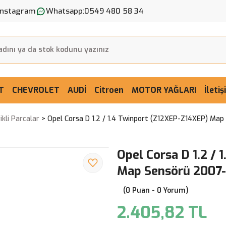
Instagram
Whatsapp:
0549 480 58 34
T
CHEVROLET
AUDİ
Citroen
MOTOR YAĞLARI
İleti
ikli Parcalar
Opel Corsa D 1.2 / 1.4 Twinport (Z12XEP-Z14XEP) Ma
Opel Corsa D 1.2 /
Map Sensörü 2007
(0 Puan - 0 Yorum)
2.405,82 TL