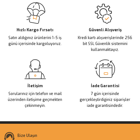
Sitemize ilk yorumu siz yapın!
Ürün resmi kalitesiz, bozuk veya görüntülenemiyor.
Ürün açıklamasında eksik bilgiler bulunuyor.
Deneyimini Paylaş
Ürün bilgilerinde hatalar bulunuyor.
Ürün fiyatı diğer sitelerden daha pahalı.
Hızlı Kargo Fırsatı
Güvenli Alışveriş
Satın aldığınız ürünlerini 1-5 iş
Kredi kartı alışverişlerinde 256
Bu ürüne benzer farklı alternatifler olmalı.
günü içerisinde kargoluyoruz.
bit SSL Güvenlik sistemini
kullanmaktayız.
Gönder
İletişim
İade Garantisi
Sorularınız için telefon ve mail
7 gün içerisinde
üzerinden iletişime geçmekten
gerçekleştirdiğiniz siparişler
çekinmeyin.
iade garantisindedir.
Bize Ulaşın