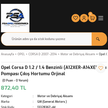
0
Anasayfa
OPEL
CORSA D 2007-2014
Motor ve Debriyaj Aksamı
Opel C
Opel Corsa D 1.2 / 1.4 Benzinli (A12XER-A14XER) Su
Pompası Çıkış Hortumu Orjinal
(0 Puan - 0 Yorum)
872,40 TL
Kategori
Motor ve Debriyaj Aksamı
Marka
GM (General Motors )
Stok Kodu
13328367-dd