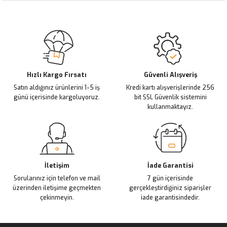
Görüş ve önerileriniz için teşekkür ederiz.
Sitemize ilk yorumu siz yapın!
Ürün resmi kalitesiz, bozuk veya görüntülenemiyor.
Ürün açıklamasında eksik bilgiler bulunuyor.
Deneyimini Paylaş
Ürün bilgilerinde hatalar bulunuyor.
Ürün fiyatı diğer sitelerden daha pahalı.
Hızlı Kargo Fırsatı
Güvenli Alışveriş
Satın aldığınız ürünlerini 1-5 iş
Kredi kartı alışverişlerinde 256
Bu ürüne benzer farklı alternatifler olmalı.
günü içerisinde kargoluyoruz.
bit SSL Güvenlik sistemini
kullanmaktayız.
Gönder
İletişim
İade Garantisi
Sorularınız için telefon ve mail
7 gün içerisinde
üzerinden iletişime geçmekten
gerçekleştirdiğiniz siparişler
çekinmeyin.
iade garantisindedir.