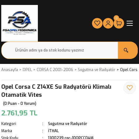
0
Anasayfa
OPEL
CORSA C 2001-2006
Soğutma ve Radyatör
Opel Corsa
Opel Corsa C Z14XE Su Radyatörü Klimalı
Otamatik Vites
(0 Puan - 0 Yorum)
2.761,95 TL
Kategori
Soğutma ve Radyatör
Marka
İTHAL
Stok Kodu
1300239 cor-10OPCC04M