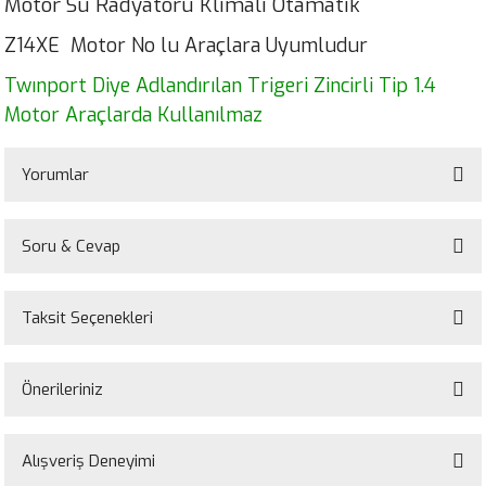
Motor Su Radyatörü Klimalı Otamatik
Z14XE Motor No lu Araçlara Uyumludur
Twınport Diye Adlandırılan Trigeri Zincirli Tip 1.4
Motor Araçlarda Kullanılmaz
Yorumlar
Soru & Cevap
Bu ürüne ilk yorumu siz yapın!
Taksit Seçenekleri
Yorum Yaz
Ürün hakkında henüz soru sorulmamış.
Önerileriniz
Soru Sor
Bu ürünün fiyat bilgisi, resim, ürün açıklamalarında ve diğer konularda
yetersiz gördüğünüz noktaları öneri formunu kullanarak tarafımıza
Alışveriş Deneyimi
iletebilirsiniz.