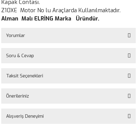
Kapak Contası.
Z10XE Motor No lu Araçlarda Kullanılmaktadır.
Alman Malı ELRİNG Marka Üründür.
Yorumlar
Soru & Cevap
Bu ürüne ilk yorumu siz yapın!
Taksit Seçenekleri
Yorum Yaz
Ürün hakkında henüz soru sorulmamış.
Önerileriniz
Soru Sor
Bu ürünün fiyat bilgisi, resim, ürün açıklamalarında ve diğer konularda
yetersiz gördüğünüz noktaları öneri formunu kullanarak tarafımıza
Alışveriş Deneyimi
iletebilirsiniz.
Görüş ve önerileriniz için teşekkür ederiz.