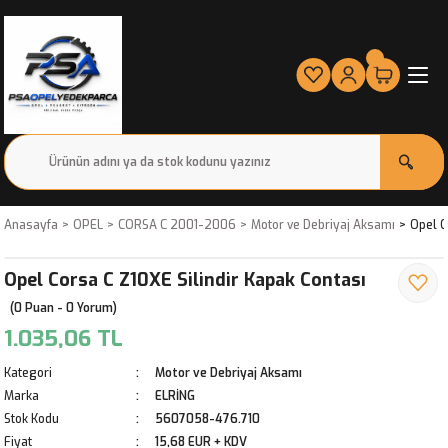
Anasayfa
OPEL
CORSA C 2001-2006
Motor ve Debriyaj Aksamı
Opel C
Opel Corsa C Z10XE Silindir Kapak Contası
(0 Puan - 0 Yorum)
1.035,06 TL
Kategori
Motor ve Debriyaj Aksamı
Marka
ELRİNG
Stok Kodu
5607058-476.710
Fiyat
15,68 EUR + KDV