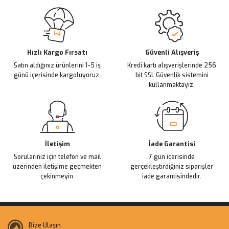
Sitemize ilk yorumu siz yapın!
Ürün resmi kalitesiz, bozuk veya görüntülenemiyor.
Ürün açıklamasında eksik bilgiler bulunuyor.
Deneyimini Paylaş
Ürün bilgilerinde hatalar bulunuyor.
Ürün fiyatı diğer sitelerden daha pahalı.
Hızlı Kargo Fırsatı
Güvenli Alışveriş
Satın aldığınız ürünlerini 1-5 iş
Kredi kartı alışverişlerinde 256
Bu ürüne benzer farklı alternatifler olmalı.
günü içerisinde kargoluyoruz.
bit SSL Güvenlik sistemini
kullanmaktayız.
Gönder
İletişim
İade Garantisi
Sorularınız için telefon ve mail
7 gün içerisinde
üzerinden iletişime geçmekten
gerçekleştirdiğiniz siparişler
çekinmeyin.
iade garantisindedir.
Bize Ulaşın