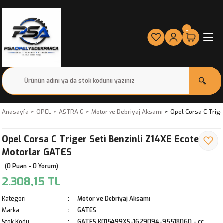
0
Anasayfa
OPEL
ASTRA G
Motor ve Debriyaj Aksamı
Opel Corsa C Trige
Opel Corsa C Triger Seti Benzinli Z14XE Ecotec
Motorlar GATES
(0 Puan - 0 Yorum)
2.308,15 TL
Kategori
Motor ve Debriyaj Aksamı
Marka
GATES
Stok Kodu
GATES K015499XS-1629094-95518060 - cc