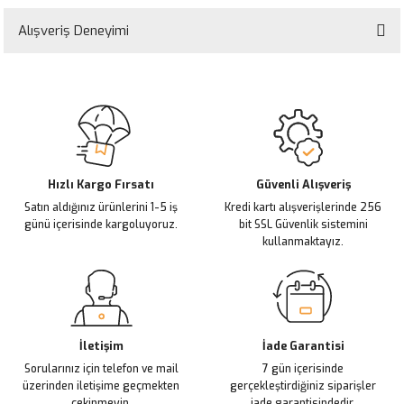
Bu ürünün fiyat bilgisi, resim, ürün açıklamalarında ve diğer konularda
yetersiz gördüğünüz noktaları öneri formunu kullanarak tarafımıza
Alışveriş Deneyimi
iletebilirsiniz.
Görüş ve önerileriniz için teşekkür ederiz.
Sitemize ilk yorumu siz yapın!
Ürün resmi kalitesiz, bozuk veya görüntülenemiyor.
Ürün açıklamasında eksik bilgiler bulunuyor.
Deneyimini Paylaş
Ürün bilgilerinde hatalar bulunuyor.
Ürün fiyatı diğer sitelerden daha pahalı.
Hızlı Kargo Fırsatı
Güvenli Alışveriş
Satın aldığınız ürünlerini 1-5 iş
Kredi kartı alışverişlerinde 256
Bu ürüne benzer farklı alternatifler olmalı.
günü içerisinde kargoluyoruz.
bit SSL Güvenlik sistemini
kullanmaktayız.
Gönder
İletişim
İade Garantisi
Sorularınız için telefon ve mail
7 gün içerisinde
üzerinden iletişime geçmekten
gerçekleştirdiğiniz siparişler
çekinmeyin.
iade garantisindedir.