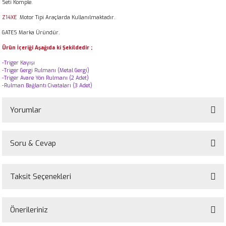
Seti Komple.
Z14XE
Motor Tipi Araçlarda Kullanılmaktadır.
GATES Marka Üründür.
Ürün İçeriği Aşağıda ki Şekildedir ;
-Triger Kayışı
-Triger Gergi Rulmanı (Metal Gergi)
-Triger Avare Yön Rulmanı (2 Adet)
-Rulman Bağlantı Civataları (3 Adet)
Yorumlar
Soru & Cevap
Bu ürüne ilk yorumu siz yapın!
Taksit Seçenekleri
Yorum Yaz
Ürün hakkında henüz soru sorulmamış.
Önerileriniz
Soru Sor