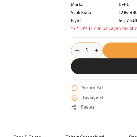
Marka
DEPO
Stok Kodu
1216139
Fiyat
54,17 EU
*325,39 TL den başlayan taksitler
Yorum Yaz
Tavsiye Et
Paylaş