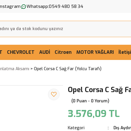
Instagram
Whatsapp:
0549 480 58 34
T
CHEVROLET
AUDİ
Citroen
MOTOR YAĞLARI
İleti
dınlatma Aksamı
Opel Corsa C Sağ Far (Yolcu Tarafı)
Opel Corsa C Sağ Fa
(0 Puan - 0 Yorum)
3.576,09 TL
Kategori
Dış Aydı