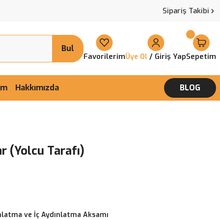
Sipariş Takibi
Bul
Favorilerim
/ Giriş Yap
Sepetim
Üye Ol
şim
Hakkımızda
BLOG
r (Yolcu Tarafı)
nlatma ve İç Aydınlatma Aksamı