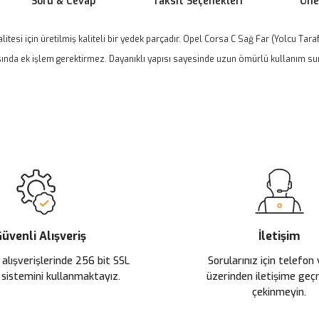
Soru & Cevap
Taksit Seçenekleri
Öner
itesi için üretilmiş kaliteli bir yedek parçadır. Opel Corsa C Sağ Far (Yolcu Tara
nda ek işlem gerektirmez. Dayanıklı yapısı sayesinde uzun ömürlü kullanım sunar
 yetersiz gördüğünüz noktaları öneri formunu kullanarak tarafımıza ileteb
Ürün hakkında henüz soru sorulmamış.
Bu ürüne ilk yorumu siz yapın!
Sitemize ilk yorumu siz yapın!
Deneyimini Paylaş
Yorum Yaz
Soru Sor
üvenli Alışveriş
İletişim
 alışverişlerinde 256 bit SSL
Sorularınız için telefon
 sistemini kullanmaktayız.
üzerinden iletişime ge
çekinmeyin.