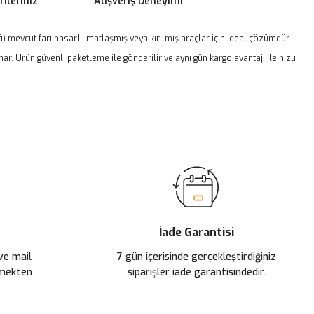
ileriniz
Alışveriş Deneyimi
fı) mevcut farı hasarlı, matlaşmış veya kırılmış araçlar için ideal çözümdür.
. Ürün güvenli paketleme ile gönderilir ve aynı gün kargo avantajı ile hızlı
ilirsiniz.
İade Garantisi
 ve mail
7 gün içerisinde gerçekleştirdiğiniz
çmekten
siparişler iade garantisindedir.