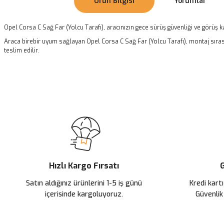
Ürün Bilgisi
Yorumlar
Opel Corsa C Sağ Far (Yolcu Tarafı), aracınızın gece sürüş güvenliği ve görüş kal
Araca birebir uyum sağlayan Opel Corsa C Sağ Far (Yolcu Tarafı), montaj sırası
teslim edilir.
Bu ürünün fiyat bilgisi, resim, ürün açıklamalarında ve diğer konularda
Görüş ve önerileriniz için teşekkür ederiz.
Ürün resmi kalitesiz, bozuk veya görüntülenemiyor.
Ürün açıklamasında eksik bilgiler bulunuyor.
Ürün bilgilerinde hatalar bulunuyor.
Ürün fiyatı diğer sitelerden daha pahalı.
Hızlı Kargo Fırsatı
G
Bu ürüne benzer farklı alternatifler olmalı.
Satın aldığınız ürünlerini 1-5 iş günü
Kredi kartı
içerisinde kargoluyoruz.
Güvenlik