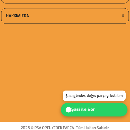
HAKKIMIZDA
Şasi gönder, doğru parçayı bulalım
Şasi ile Sor
2025 © PSA OPEL YEDEK PARÇA. Tüm Hakları Saklıdır.