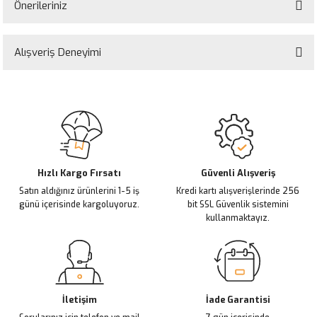
Önerileriniz
Soru Sor
Bu ürünün fiyat bilgisi, resim, ürün açıklamalarında ve diğer konularda
yetersiz gördüğünüz noktaları öneri formunu kullanarak tarafımıza
Alışveriş Deneyimi
iletebilirsiniz.
Görüş ve önerileriniz için teşekkür ederiz.
Sitemize ilk yorumu siz yapın!
Ürün resmi kalitesiz, bozuk veya görüntülenemiyor.
Ürün açıklamasında eksik bilgiler bulunuyor.
Deneyimini Paylaş
Ürün bilgilerinde hatalar bulunuyor.
Ürün fiyatı diğer sitelerden daha pahalı.
Hızlı Kargo Fırsatı
Güvenli Alışveriş
Satın aldığınız ürünlerini 1-5 iş
Kredi kartı alışverişlerinde 256
Bu ürüne benzer farklı alternatifler olmalı.
günü içerisinde kargoluyoruz.
bit SSL Güvenlik sistemini
kullanmaktayız.
Gönder
İletişim
İade Garantisi