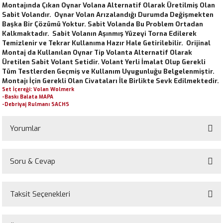
Montajında Çıkan Oynar Volana Alternatif Olarak Üretilmiş Olan
Sabit Volandır. Oynar Volan Arızalandığı Durumda Değişmekten
Başka Bir Çözümü Yoktur. Sabit Volanda Bu Problem Ortadan
Kalkmaktadır. Sabit Volanın Aşınmış Yüzeyi Torna Edilerek
Temizlenir ve Tekrar Kullanıma Hazır Hale Getirilebilir. Orijinal
Montaj da Kullanılan Oynar Tip Volanta Alternatif Olarak
Üretilen Sabit Volant Setidir. Volant Yerli İmalat Olup Gerekli
Tüm Testlerden Geçmiş ve Kullanım Uyugunluğu Belgelenmiştir.
Montajı İçin Gerekli Olan Civataları İle Birlikte Sevk Edilmektedir.
Set İçereği: Volan Wolmerk
-Baskı Balata MAPA
-Debriyaj Rulmanı SACHS
Yorumlar
Soru & Cevap
Bu ürüne ilk yorumu siz yapın!
Taksit Seçenekleri
Yorum Yaz
Ürün hakkında henüz soru sorulmamış.