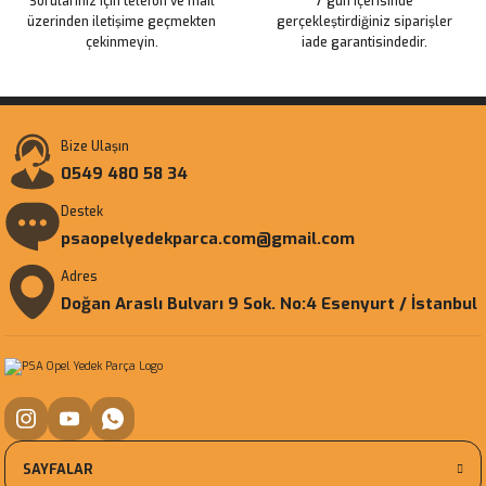
Sorularınız için telefon ve mail
7 gün içerisinde
üzerinden iletişime geçmekten
gerçekleştirdiğiniz siparişler
çekinmeyin.
iade garantisindedir.
Bize Ulaşın
0549 480 58 34
Destek
psaopelyedekparca.com@gmail.com
Adres
Doğan Araslı Bulvarı 9 Sok. No:4 Esenyurt / İstanbul
SAYFALAR