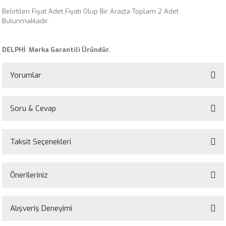
Belirtilen Fiyat Adet Fiyatı Olup Bir Araçta Toplam 2 Adet
Bulunmaktadır.
DELPHİ Marka Garantili Üründür.
Yorumlar
Soru & Cevap
Bu ürüne ilk yorumu siz yapın!
Taksit Seçenekleri
Yorum Yaz
Ürün hakkında henüz soru sorulmamış.
Önerileriniz
Soru Sor
Bu ürünün fiyat bilgisi, resim, ürün açıklamalarında ve diğer konularda
yetersiz gördüğünüz noktaları öneri formunu kullanarak tarafımıza
Alışveriş Deneyimi
iletebilirsiniz.