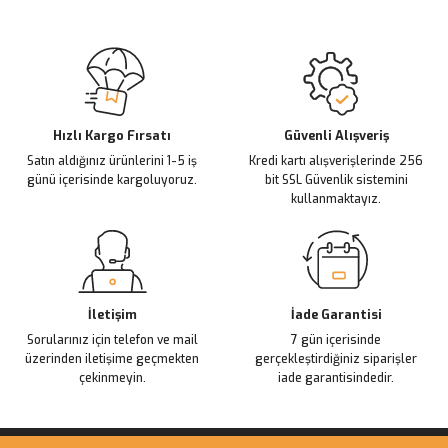
Görüş ve önerileriniz için teşekkür ederiz.
Sitemize ilk yorumu siz yapın!
Ürün resmi kalitesiz, bozuk veya görüntülenemiyor.
Ürün açıklamasında eksik bilgiler bulunuyor.
Deneyimini Paylaş
Ürün bilgilerinde hatalar bulunuyor.
Ürün fiyatı diğer sitelerden daha pahalı.
Hızlı Kargo Fırsatı
Güvenli Alışveriş
Satın aldığınız ürünlerini 1-5 iş
Kredi kartı alışverişlerinde 256
Bu ürüne benzer farklı alternatifler olmalı.
günü içerisinde kargoluyoruz.
bit SSL Güvenlik sistemini
kullanmaktayız.
Gönder
İletişim
İade Garantisi
Sorularınız için telefon ve mail
7 gün içerisinde
üzerinden iletişime geçmekten
gerçekleştirdiğiniz siparişler
çekinmeyin.
iade garantisindedir.