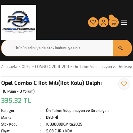
Anasayfa
OPEL
COMBO C 2001-2011
Ön Takım Süspansiyon ve Direksiy
Opel Combo C Rot Mili(Rot Kolu) Delphi
(0 Puan - 0 Yorum)
335,32 TL
Kategori
Ön Takım Süspansiyon ve Direksiyon
Marka
DELPHİ
Stok Kodu
1603008DCM ta2029
Fiyat
5,08 EUR + KDV