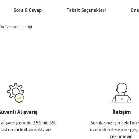
Soru & Cevap
Taksit Seçenekleri
Öner
Ön Tampon Lastiği
 yetersiz gördüğünüz noktaları öneri formunu kullanarak tarafımıza ileteb
Ürün hakkında henüz soru sorulmamış.
Bu ürüne ilk yorumu siz yapın!
Sitemize ilk yorumu siz yapın!
Deneyimini Paylaş
Yorum Yaz
Soru Sor
üvenli Alışveriş
İletişim
 alışverişlerinde 256 bit SSL
Sorularınız için telefon
 sistemini kullanmaktayız.
üzerinden iletişime ge
çekinmeyin.