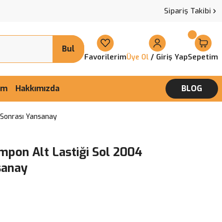
Sipariş Takibi
Bul
Favorilerim
/ Giriş Yap
Sepetim
Üye Ol
şim
Hakkımızda
BLOG
 Sonrası Yansanay
mpon Alt Lastiği Sol 2004
sanay