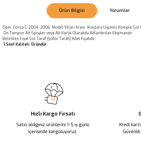
Ürün Bilgisi
Yorumlar
Opel Corsa C 2004 -2006 Model Yılları Arası Araçlara Uyumlu Komple Sol 
Ön Tampon Alt Spoyler veya Alt Karlık Olarakda Adlandırılan Ekipmandır
Belirtilen Fiyat Sol Taraf (Şöför Tarafı) Adet Fiyatıdır.
1.Sınıf Kaliteli Üründür.
Bu ürünün fiyat bilgisi, resim, ürün açıklamalarında ve diğer konularda
Görüş ve önerileriniz için teşekkür ederiz.
Ürün resmi kalitesiz, bozuk veya görüntülenemiyor.
Ürün açıklamasında eksik bilgiler bulunuyor.
Ürün bilgilerinde hatalar bulunuyor.
Ürün fiyatı diğer sitelerden daha pahalı.
Hızlı Kargo Fırsatı
G
Bu ürüne benzer farklı alternatifler olmalı.
Satın aldığınız ürünlerini 1-5 iş günü
Kredi kartı
içerisinde kargoluyoruz.
Güvenlik