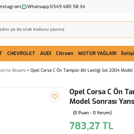
Instagram
Whatsapp:
0549 480 58 34
T
CHEVROLET
AUDİ
Citroen
MOTOR YAĞLARI
İleti
aporta Aksamı
Opel Corsa C Ön Tampon Alt Lastiği Sol 2004 Model
Opel Corsa C Ön Ta
Model Sonrası Yan
(0 Puan - 0 Yorum)
783,27 TL