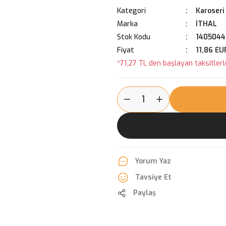
Kategori
Karoseri
Marka
İTHAL
Stok Kodu
1405044-
Fiyat
11,86 EU
*71,27 TL den başlayan taksitlerle
Yorum Yaz
Tavsiye Et
Paylaş