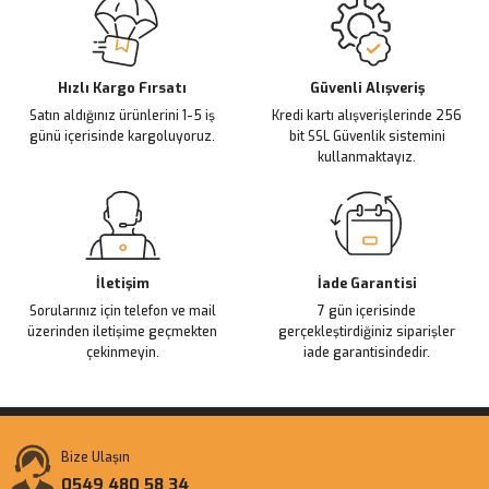
Ürün açıklamasında eksik bilgiler bulunuyor.
Deneyimini Paylaş
Ürün bilgilerinde hatalar bulunuyor.
Ürün fiyatı diğer sitelerden daha pahalı.
Hızlı Kargo Fırsatı
Güvenli Alışveriş
Satın aldığınız ürünlerini 1-5 iş
Kredi kartı alışverişlerinde 256
Bu ürüne benzer farklı alternatifler olmalı.
günü içerisinde kargoluyoruz.
bit SSL Güvenlik sistemini
kullanmaktayız.
Gönder
İletişim
İade Garantisi
Sorularınız için telefon ve mail
7 gün içerisinde
üzerinden iletişime geçmekten
gerçekleştirdiğiniz siparişler
çekinmeyin.
iade garantisindedir.
Bize Ulaşın
0549 480 58 34