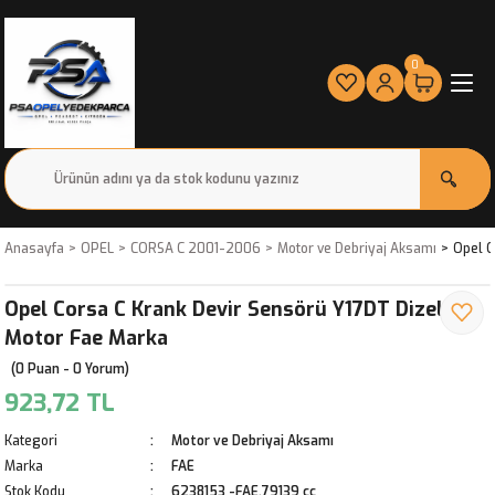
0
Anasayfa
OPEL
CORSA C 2001-2006
Motor ve Debriyaj Aksamı
Opel C
Opel Corsa C Krank Devir Sensörü Y17DT Dizel
Motor Fae Marka
(0 Puan - 0 Yorum)
923,72 TL
Kategori
Motor ve Debriyaj Aksamı
Marka
FAE
Stok Kodu
6238153 -FAE.79139 cc