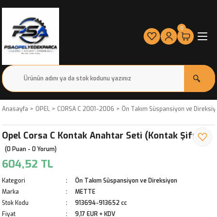
0
Anasayfa
OPEL
CORSA C 2001-2006
Ön Takım Süspansiyon ve Direksiy
Opel Corsa C Kontak Anahtar Seti (Kontak Şifresi)
(0 Puan - 0 Yorum)
604,52 TL
Kategori
Ön Takım Süspansiyon ve Direksiyon
Marka
METTE
Stok Kodu
913694-913652 cc
Fiyat
9,17 EUR + KDV