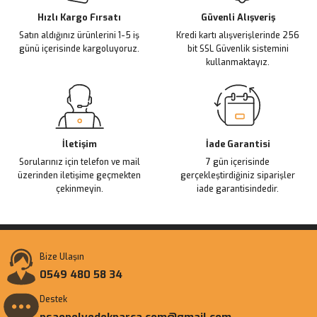
Ürün fiyatı diğer sitelerden daha pahalı.
Hızlı Kargo Fırsatı
Güvenli Alışveriş
Satın aldığınız ürünlerini 1-5 iş
Kredi kartı alışverişlerinde 256
Bu ürüne benzer farklı alternatifler olmalı.
günü içerisinde kargoluyoruz.
bit SSL Güvenlik sistemini
kullanmaktayız.
Gönder
İletişim
İade Garantisi
Sorularınız için telefon ve mail
7 gün içerisinde
üzerinden iletişime geçmekten
gerçekleştirdiğiniz siparişler
çekinmeyin.
iade garantisindedir.
Bize Ulaşın
0549 480 58 34
Destek