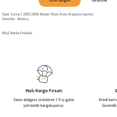
Ürün Bilgisi
Yorumlar
Opel Corsa C 2001-2006 Model Yılları Arası Araçlara Uyumlu
Kalorifer Motoru
KALE Marka Üründür.
Bu ürünün fiyat bilgisi, resim, ürün açıklamalarında ve diğer konularda
Görüş ve önerileriniz için teşekkür ederiz.
Ürün resmi kalitesiz, bozuk veya görüntülenemiyor.
Ürün açıklamasında eksik bilgiler bulunuyor.
Ürün bilgilerinde hatalar bulunuyor.
Ürün fiyatı diğer sitelerden daha pahalı.
Hızlı Kargo Fırsatı
G
Bu ürüne benzer farklı alternatifler olmalı.
Satın aldığınız ürünlerini 1-5 iş günü
Kredi kartı
içerisinde kargoluyoruz.
Güvenlik