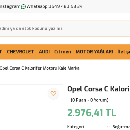
Instagram
Whatsapp:
0549 480 58 34
T
CHEVROLET
AUDİ
Citroen
MOTOR YAĞLARI
İleti
Opel Corsa C Kalorifer Motoru Kale Marka
Opel Corsa C Kalor
(0 Puan - 0 Yorum)
2.976,41 TL
Kategori
Soğutma