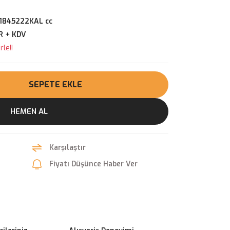
1845222KAL cc
R + KDV
le!!
SEPETE EKLE
HEMEN AL
Karşılaştır
Fiyatı Düşünce Haber Ver