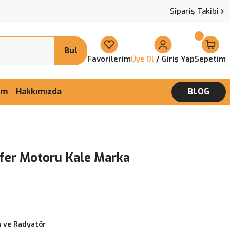
Sipariş Takibi
Bul
Favorilerim
/ Giriş Yap
Sepetim
Üye Ol
şim
Hakkımızda
BLOG
ifer Motoru Kale Marka
 ve Radyatör