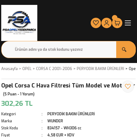
Anasayfa
OPEL
CORSA C 2001-2006
PERYODİK BAKIM ÜRÜNLERİ
Opel
Opel Corsa C Hava Filtresi Tüm Model ve Motorlar
(5 Puan - 1 Yorum)
302,26 TL
Kategori
PERYODİK BAKIM ÜRÜNLERİ
Marka
WUNDER
Stok Kodu
834157 - WH306 cc
Fiyat
4,58 EUR + KDV