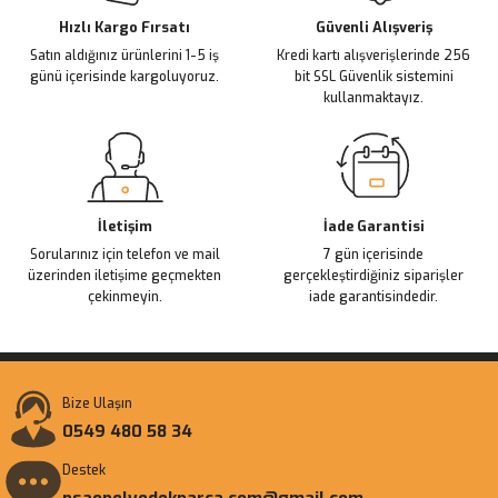
Ürün fiyatı diğer sitelerden daha pahalı.
Hızlı Kargo Fırsatı
Güvenli Alışveriş
Satın aldığınız ürünlerini 1-5 iş
Kredi kartı alışverişlerinde 256
Bu ürüne benzer farklı alternatifler olmalı.
günü içerisinde kargoluyoruz.
bit SSL Güvenlik sistemini
kullanmaktayız.
Gönder
İletişim
İade Garantisi
Sorularınız için telefon ve mail
7 gün içerisinde
üzerinden iletişime geçmekten
gerçekleştirdiğiniz siparişler
çekinmeyin.
iade garantisindedir.
Bize Ulaşın
0549 480 58 34
Destek