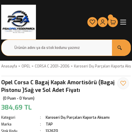
Anasayfa
OPEL
CORSA C 2001-2006
Karoseri Dış Parçaları Kaporta Ak
Opel Corsa C Bagaj Kapak Amortisörü (Bagaj
Pistonu )Sağ ve Sol Adet Fiyatı
(0 Puan - 0 Yorum)
384,69 TL
Kategori
Karoseri Dış Parçaları Kaporta Aksamı
Marka
TAP
Stok Kodu
132670