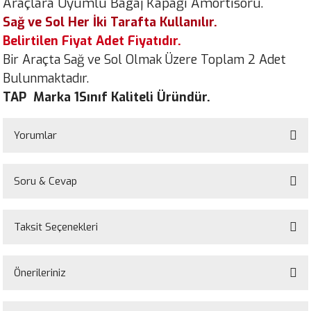
Araçlara Uyumlu Bagaj Kapağı Amortisörü.
Sağ ve Sol Her İki Tarafta Kullanılır.
Belirtilen Fiyat Adet Fiyatıdır.
Bir Araçta Sağ ve Sol Olmak Üzere Toplam 2 Adet
Bulunmaktadır.
TAP Marka 1Sınıf Kaliteli Üründür.
Yorumlar
Soru & Cevap
Bu ürüne ilk yorumu siz yapın!
Taksit Seçenekleri
Yorum Yaz
Ürün hakkında henüz soru sorulmamış.
Önerileriniz
Soru Sor
Bu ürünün fiyat bilgisi, resim, ürün açıklamalarında ve diğer konularda