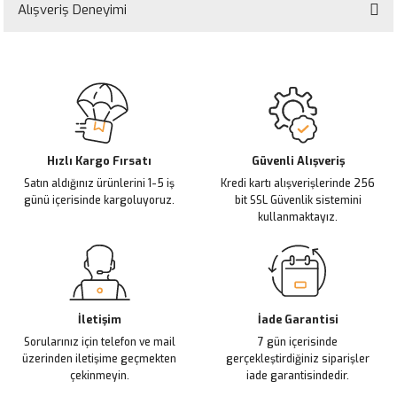
yetersiz gördüğünüz noktaları öneri formunu kullanarak tarafımıza
Alışveriş Deneyimi
iletebilirsiniz.
Görüş ve önerileriniz için teşekkür ederiz.
Sitemize ilk yorumu siz yapın!
Ürün resmi kalitesiz, bozuk veya görüntülenemiyor.
Ürün açıklamasında eksik bilgiler bulunuyor.
Deneyimini Paylaş
Ürün bilgilerinde hatalar bulunuyor.
Ürün fiyatı diğer sitelerden daha pahalı.
Hızlı Kargo Fırsatı
Güvenli Alışveriş
Satın aldığınız ürünlerini 1-5 iş
Kredi kartı alışverişlerinde 256
Bu ürüne benzer farklı alternatifler olmalı.
günü içerisinde kargoluyoruz.
bit SSL Güvenlik sistemini
kullanmaktayız.
Gönder
İletişim
İade Garantisi
Sorularınız için telefon ve mail
7 gün içerisinde
üzerinden iletişime geçmekten
gerçekleştirdiğiniz siparişler
çekinmeyin.
iade garantisindedir.