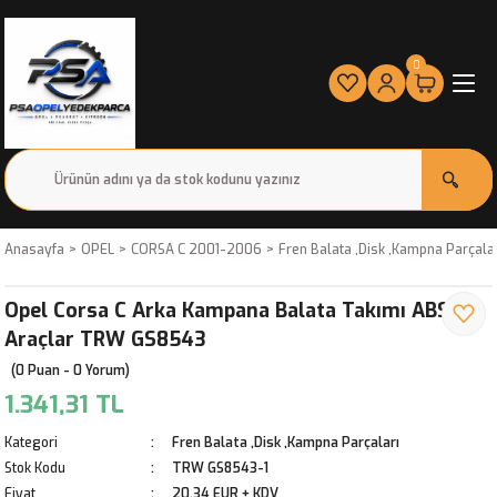
0
Anasayfa
OPEL
CORSA C 2001-2006
Fren Balata ,Disk ,Kampna Parçala
Opel Corsa C Arka Kampana Balata Takımı ABS 'Li
Araçlar TRW GS8543
(0 Puan - 0 Yorum)
1.341,31 TL
Kategori
Fren Balata ,Disk ,Kampna Parçaları
Stok Kodu
TRW GS8543-1
Fiyat
20,34 EUR + KDV