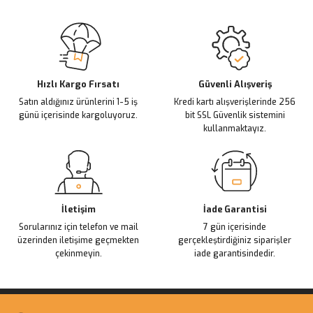
Sitemize ilk yorumu siz yapın!
Ürün resmi kalitesiz, bozuk veya görüntülenemiyor.
Ürün açıklamasında eksik bilgiler bulunuyor.
Deneyimini Paylaş
Ürün bilgilerinde hatalar bulunuyor.
Ürün fiyatı diğer sitelerden daha pahalı.
Hızlı Kargo Fırsatı
Güvenli Alışveriş
Satın aldığınız ürünlerini 1-5 iş
Kredi kartı alışverişlerinde 256
Bu ürüne benzer farklı alternatifler olmalı.
günü içerisinde kargoluyoruz.
bit SSL Güvenlik sistemini
kullanmaktayız.
Gönder
İletişim
İade Garantisi
Sorularınız için telefon ve mail
7 gün içerisinde
üzerinden iletişime geçmekten
gerçekleştirdiğiniz siparişler
çekinmeyin.
iade garantisindedir.