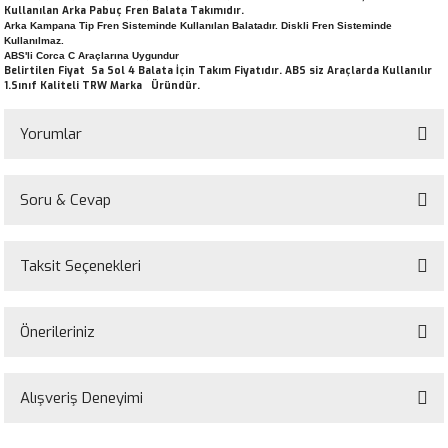
Kullanılan Arka Pabuç Fren Balata Takımıdır.
Arka Kampana Tip Fren Sisteminde Kullanılan Balatadır. Diskli Fren Sisteminde
Kullanılmaz.
ABS'li Corca C Araçlarına Uygundur
Belirtilen Fiyat Sa Sol 4 Balata İçin Takım Fiyatıdır. ABS siz Araçlarda Kullanılır
1.Sınıf Kaliteli TRW Marka Üründür.
Yorumlar
Soru & Cevap
Bu ürüne ilk yorumu siz yapın!
Taksit Seçenekleri
Yorum Yaz
Ürün hakkında henüz soru sorulmamış.
Önerileriniz
Soru Sor
Bu ürünün fiyat bilgisi, resim, ürün açıklamalarında ve diğer konularda
yetersiz gördüğünüz noktaları öneri formunu kullanarak tarafımıza
Alışveriş Deneyimi
iletebilirsiniz.
Görüş ve önerileriniz için teşekkür ederiz.