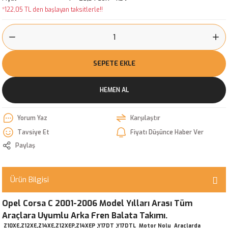
*122,05 TL den başlayan taksitlerle!!
SEPETE EKLE
HEMEN AL
Yorum Yaz
Karşılaştır
Tavsiye Et
Fiyatı Düşünce Haber Ver
Paylaş
Ürün Bilgisi
Opel Corsa C 2001-2006 Model Yılları Arası Tüm
Araçlara Uyumlu Arka Fren Balata Takımı.
Z10XE,Z12XE,Z14XE,Z12XEP,Z14XEP ,Y17DT ,Y17DTL Motor Nolu Araçlarda