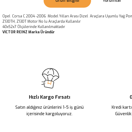
Ürün Bilgisi
Yorumlar
Opel Corsa C 2004 -2006 Model Yılları Arası Dizel Araçlara Uyumlu Yağ P
Z13DTH, Z13DT Motor No lu Araçlarda Kullanılır
40x52x7 Ölçülerinde Kullanılmaktadır
VİCTOR REINZ Marka Üründür
Bu ürünün fiyat bilgisi, resim, ürün açıklamalarında ve diğer konularda
Görüş ve önerileriniz için teşekkür ederiz.
Ürün resmi kalitesiz, bozuk veya görüntülenemiyor.
Ürün açıklamasında eksik bilgiler bulunuyor.
Ürün bilgilerinde hatalar bulunuyor.
Ürün fiyatı diğer sitelerden daha pahalı.
Hızlı Kargo Fırsatı
G
Bu ürüne benzer farklı alternatifler olmalı.
Satın aldığınız ürünlerini 1-5 iş günü
Kredi kartı
içerisinde kargoluyoruz.
Güvenlik