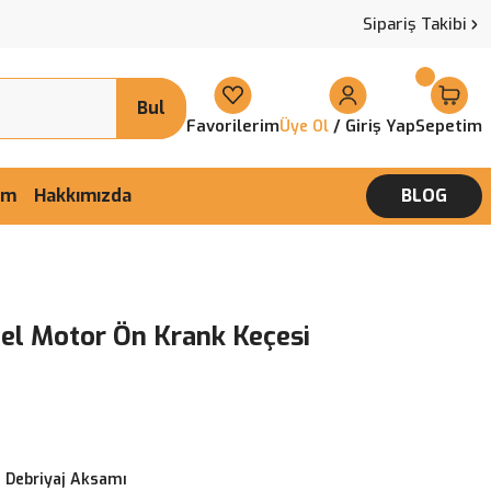
Sipariş Takibi
Bul
Favorilerim
/ Giriş Yap
Sepetim
Üye Ol
şim
Hakkımızda
BLOG
zel Motor Ön Krank Keçesi
 Debriyaj Aksamı