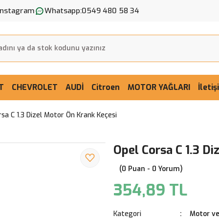
Instagram
Whatsapp:
0549 480 58 34
T
CHEVROLET
AUDİ
Citroen
MOTOR YAĞLARI
İleti
rsa C 1.3 Dizel Motor Ön Krank Keçesi
Opel Corsa C 1.3 Di
(0 Puan - 0 Yorum)
354,89 TL
Kategori
Motor ve