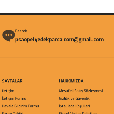
Gönder
Destek
psaopelyedekparca.com@gmail.com
SAYFALAR
HAKKIMIZDA
İletişim
Mesafeli Satış Sözleşmesi
İletişim Formu
Gizlilik ve Güvenlik
Havale Bildirim Formu
İptal İade Koşullari
Kargo Takibi
Kişisel Veriler Politikası