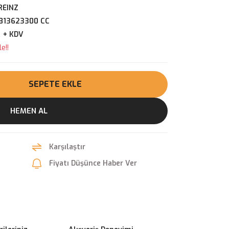
REINZ
813623300 CC
R + KDV
e!!
SEPETE EKLE
HEMEN AL
Karşılaştır
Fiyatı Düşünce Haber Ver