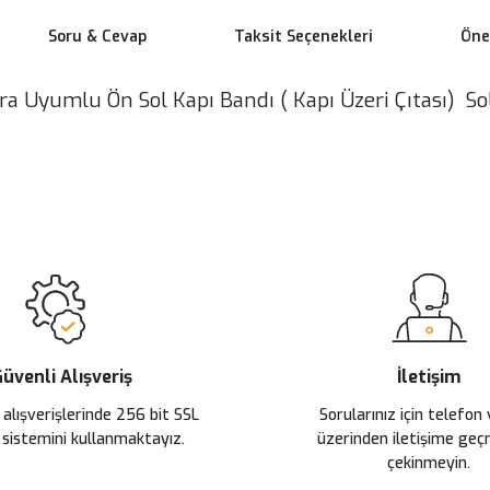
Soru & Cevap
Taksit Seçenekleri
Öner
a Uyumlu Ön Sol Kapı Bandı ( Kapı Üzeri Çıtası) Sol 
 yetersiz gördüğünüz noktaları öneri formunu kullanarak tarafımıza ileteb
Ürün hakkında henüz soru sorulmamış.
Bu ürüne ilk yorumu siz yapın!
Sitemize ilk yorumu siz yapın!
Deneyimini Paylaş
Yorum Yaz
Soru Sor
üvenli Alışveriş
İletişim
 alışverişlerinde 256 bit SSL
Sorularınız için telefon
 sistemini kullanmaktayız.
üzerinden iletişime ge
çekinmeyin.