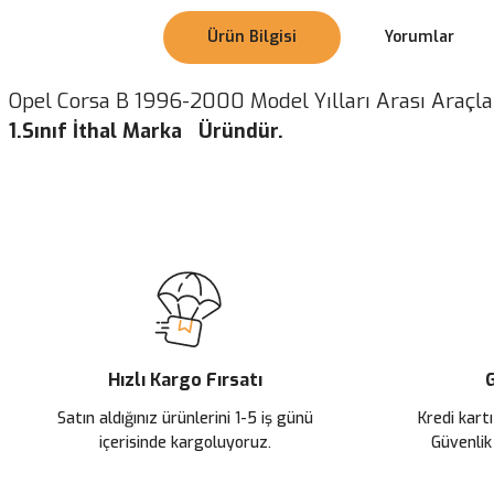
Ürün Bilgisi
Yorumlar
Opel Corsa B 1996-2000 Model Yılları Arası Araçlar
1.Sınıf İthal Marka Üründür.
Bu ürünün fiyat bilgisi, resim, ürün açıklamalarında ve diğer konularda
Görüş ve önerileriniz için teşekkür ederiz.
Ürün resmi kalitesiz, bozuk veya görüntülenemiyor.
Ürün açıklamasında eksik bilgiler bulunuyor.
Ürün bilgilerinde hatalar bulunuyor.
Ürün fiyatı diğer sitelerden daha pahalı.
Hızlı Kargo Fırsatı
G
Bu ürüne benzer farklı alternatifler olmalı.
Satın aldığınız ürünlerini 1-5 iş günü
Kredi kartı
içerisinde kargoluyoruz.
Güvenlik