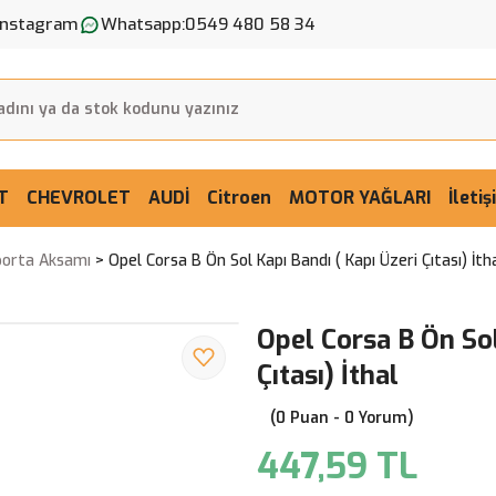
Instagram
Whatsapp:
0549 480 58 34
T
CHEVROLET
AUDİ
Citroen
MOTOR YAĞLARI
İleti
aporta Aksamı
Opel Corsa B Ön Sol Kapı Bandı ( Kapı Üzeri Çıtası) İth
Opel Corsa B Ön Sol
Çıtası) İthal
(0 Puan - 0 Yorum)
447,59 TL