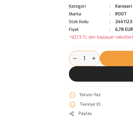
Kategori
Karoseri
Marka
ROOT
Stok Kodu
2441123
Fiyat
6,78 EUR
*40,73 TL den başlayan taksitlerl
Yorum Yaz
Tavsiye Et
Paylaş