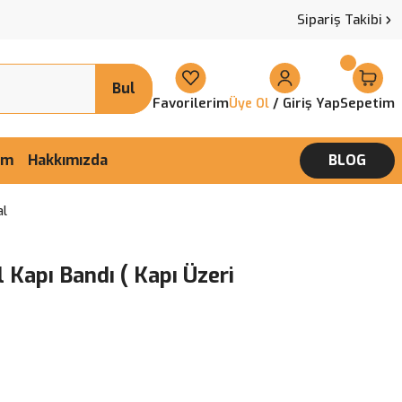
Sipariş Takibi
Bul
Favorilerim
/ Giriş Yap
Sepetim
Üye Ol
şim
Hakkımızda
BLOG
al
 Kapı Bandı ( Kapı Üzeri