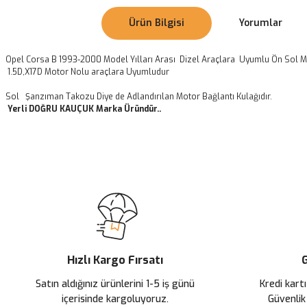
Ürün Bilgisi
Yorumlar
Opel Corsa B 1993-2000 Model Yılları Arası Dizel Araçlara Uyumlu Ön Sol M
1.5D,X17D Motor Nolu araçlara Uyumludur
Sol Şanzıman Takozu Diye de Adlandırılan Motor Bağlantı Kulağıdır.
Yerli DOĞRU KAUÇUK Marka Üründür..
Bu ürünün fiyat bilgisi, resim, ürün açıklamalarında ve diğer konularda
Görüş ve önerileriniz için teşekkür ederiz.
Ürün resmi kalitesiz, bozuk veya görüntülenemiyor.
Ürün açıklamasında eksik bilgiler bulunuyor.
Ürün bilgilerinde hatalar bulunuyor.
Ürün fiyatı diğer sitelerden daha pahalı.
Hızlı Kargo Fırsatı
G
Bu ürüne benzer farklı alternatifler olmalı.
Satın aldığınız ürünlerini 1-5 iş günü
Kredi kartı
içerisinde kargoluyoruz.
Güvenlik