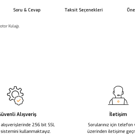
Soru & Cevap
Taksit Seçenekleri
Öner
otor Kulağı.
 yetersiz gördüğünüz noktaları öneri formunu kullanarak tarafımıza ileteb
Ürün hakkında henüz soru sorulmamış.
Bu ürüne ilk yorumu siz yapın!
Sitemize ilk yorumu siz yapın!
Deneyimini Paylaş
Yorum Yaz
Soru Sor
üvenli Alışveriş
İletişim
 alışverişlerinde 256 bit SSL
Sorularınız için telefon
 sistemini kullanmaktayız.
üzerinden iletişime ge