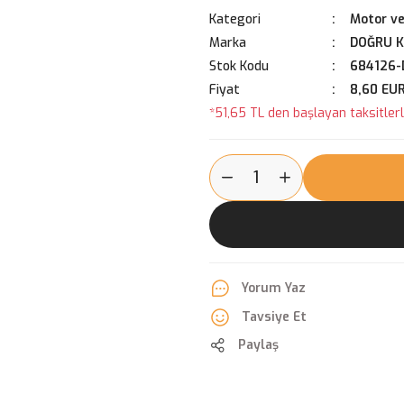
Kategori
Motor ve
Marka
DOĞRU 
Stok Kodu
684126-
Fiyat
8,60 EU
*51,65 TL den başlayan taksitlerl
Yorum Yaz
Tavsiye Et
Paylaş