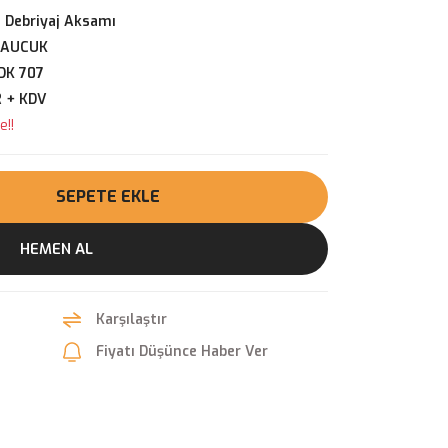
 Debriyaj Aksamı
KAUCUK
DK 707
R + KDV
e!!
SEPETE EKLE
HEMEN AL
Karşılaştır
Fiyatı Düşünce Haber Ver