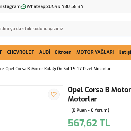
Instagram
Whatsapp:
0549 480 58 34
T
CHEVROLET
AUDİ
Citroen
MOTOR YAĞLARI
İleti
ı
Opel Corsa B Motor Kulağı Ön Sol 1.5-1.7 Dizel Motorlar
Opel Corsa B Motor 
Motorlar
(0 Puan - 0 Yorum)
567,62 TL