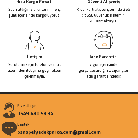
Ürün fiyatı diğer sitelerden daha pahalı.
Hızlı Kargo Fırsatı
Güvenli Alışveriş
Satın aldığınız ürünlerini 1-5 iş
Kredi kartı alışverişlerinde 256
Bu ürüne benzer farklı alternatifler olmalı.
günü içerisinde kargoluyoruz.
bit SSL Güvenlik sistemini
kullanmaktayız.
Gönder
İletişim
İade Garantisi
Sorularınız için telefon ve mail
7 gün içerisinde
üzerinden iletişime geçmekten
gerçekleştirdiğiniz siparişler
çekinmeyin.
iade garantisindedir.
Bize Ulaşın
0549 480 58 34
Destek
psaopelyedekparca.com@gmail.com