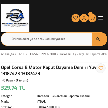
Anasayfa
OPEL
CORSA B 1993-2001
Karoseri Dış Parçaları Kaporta Aks
Opel Corsa B Motor Kaput Dayama Demiri Yuvası
13187423 13187423
(0 Puan - 0 Yorum)
329,74 TL
Kategori
Karoseri Dış Parçaları Kaporta Aksamı
Marka
İTHAL
Stok Kodu
13187423,1180103