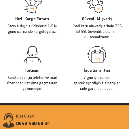
Ürün açıklamasında eksik bilgiler bulunuyor.
Deneyimini Paylaş
Ürün bilgilerinde hatalar bulunuyor.
Ürün fiyatı diğer sitelerden daha pahalı.
Hızlı Kargo Fırsatı
Güvenli Alışveriş
Satın aldığınız ürünlerini 1-5 iş
Kredi kartı alışverişlerinde 256
Bu ürüne benzer farklı alternatifler olmalı.
günü içerisinde kargoluyoruz.
bit SSL Güvenlik sistemini
kullanmaktayız.
Gönder
İletişim
İade Garantisi
Sorularınız için telefon ve mail
7 gün içerisinde
üzerinden iletişime geçmekten
gerçekleştirdiğiniz siparişler
çekinmeyin.
iade garantisindedir.
Bize Ulaşın
0549 480 58 34