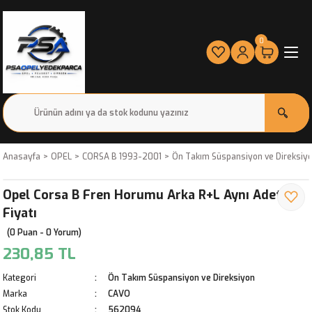
0
Anasayfa
OPEL
CORSA B 1993-2001
Ön Takım Süspansiyon ve Direksiy
Opel Corsa B Fren Horumu Arka R+L Aynı Adet
Fiyatı
(0 Puan - 0 Yorum)
230,85 TL
Kategori
Ön Takım Süspansiyon ve Direksiyon
Marka
CAVO
Stok Kodu
562094