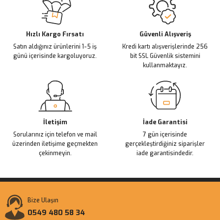
Ürün açıklamasında eksik bilgiler bulunuyor.
Deneyimini Paylaş
Ürün bilgilerinde hatalar bulunuyor.
Ürün fiyatı diğer sitelerden daha pahalı.
Hızlı Kargo Fırsatı
Güvenli Alışveriş
Satın aldığınız ürünlerini 1-5 iş
Kredi kartı alışverişlerinde 256
Bu ürüne benzer farklı alternatifler olmalı.
günü içerisinde kargoluyoruz.
bit SSL Güvenlik sistemini
kullanmaktayız.
Gönder
İletişim
İade Garantisi
Sorularınız için telefon ve mail
7 gün içerisinde
üzerinden iletişime geçmekten
gerçekleştirdiğiniz siparişler
çekinmeyin.
iade garantisindedir.
Bize Ulaşın
0549 480 58 34