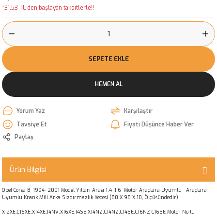
*31,53 TL den başlayan taksitlerle!!
SEPETE EKLE
HEMEN AL
Yorum Yaz
Karşılaştır
Tavsiye Et
Fiyatı Düşünce Haber Ver
Paylaş
Ürün Bilgisi
Opel Corsa B 1994- 2001 Model Yılları Arası 1.4 .1.6 Motor Araçlara Uyumlu Araçlara
Uyumlu Krank Mili Arka Sızdırmazlık Keçesi (80 X 98 X 10, Ölçüsündedir)
X12XE,C16XE,X14XE,14NV,X16XE,14SE,X14NZ,C14NZ,C14SE,C16NZ,C16SE Motor No lu