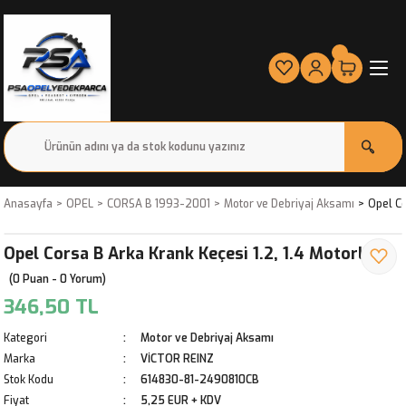
Anasayfa
OPEL
CORSA B 1993-2001
Motor ve Debriyaj Aksamı
Opel Co
Opel Corsa B Arka Krank Keçesi 1.2, 1.4 Motorlar
(0 Puan - 0 Yorum)
346,50 TL
Kategori
Motor ve Debriyaj Aksamı
Marka
VİCTOR REINZ
Stok Kodu
614830-81-2490810CB
Fiyat
5,25 EUR + KDV