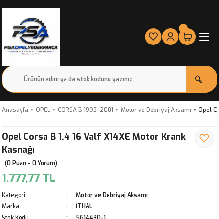
Anasayfa
OPEL
CORSA B 1993-2001
Motor ve Debriyaj Aksamı
Opel Co
Opel Corsa B 1.4 16 Valf X14XE Motor Krank
Kasnağı
(0 Puan - 0 Yorum)
1.777,77 TL
Kategori
Motor ve Debriyaj Aksamı
Marka
İTHAL
Stok Kodu
5614430-1