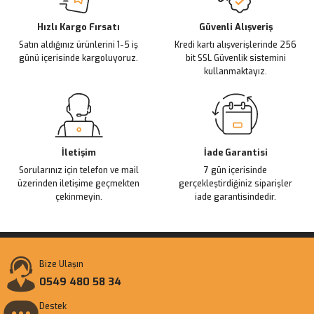
Deneyimini Paylaş
Ürün bilgilerinde hatalar bulunuyor.
Ürün fiyatı diğer sitelerden daha pahalı.
Hızlı Kargo Fırsatı
Güvenli Alışveriş
Satın aldığınız ürünlerini 1-5 iş
Kredi kartı alışverişlerinde 256
Bu ürüne benzer farklı alternatifler olmalı.
günü içerisinde kargoluyoruz.
bit SSL Güvenlik sistemini
kullanmaktayız.
Gönder
İletişim
İade Garantisi
Sorularınız için telefon ve mail
7 gün içerisinde
üzerinden iletişime geçmekten
gerçekleştirdiğiniz siparişler
çekinmeyin.
iade garantisindedir.
Bize Ulaşın
0549 480 58 34
Destek