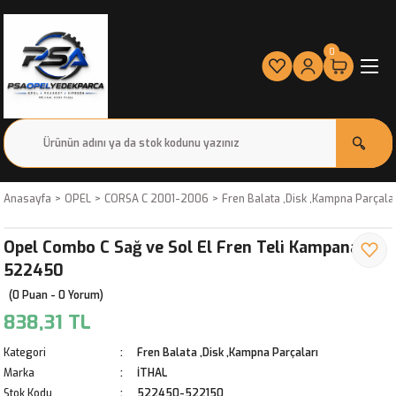
0
Anasayfa
OPEL
CORSA C 2001-2006
Fren Balata ,Disk ,Kampna Parçala
Opel Combo C Sağ ve Sol El Fren Teli Kampanalı
522450
(0 Puan - 0 Yorum)
838,31 TL
Kategori
Fren Balata ,Disk ,Kampna Parçaları
Marka
İTHAL
Stok Kodu
522450-522150