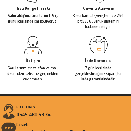
Ürün bilgilerinde hatalar bulunuyor.
Ürün fiyatı diğer sitelerden daha pahalı.
Hızlı Kargo Fırsatı
Güvenli Alışveriş
Satın aldığınız ürünlerini 1-5 iş
Kredi kartı alışverişlerinde 256
Bu ürüne benzer farklı alternatifler olmalı.
günü içerisinde kargoluyoruz.
bit SSL Güvenlik sistemini
kullanmaktayız.
Gönder
İletişim
İade Garantisi
Sorularınız için telefon ve mail
7 gün içerisinde
üzerinden iletişime geçmekten
gerçekleştirdiğiniz siparişler
çekinmeyin.
iade garantisindedir.
Bize Ulaşın
0549 480 58 34
Destek