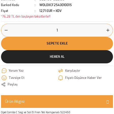
Barkod Kodu
W0L0XCF2543010015
Fiyat
12,71 EUR + KDV
*76,28 TL den başlayan taksitlerle!!
SEPETE EKLE
HEMEN AL
Yorum Yaz
Karşılaştır
Tavsiye Et
Fiyatı Düşünce Haber Ver
Paylaş
Ürün Bilgisi
Opel Combo C Sağ ve Sol El Fren Teli Kampanalı 522450