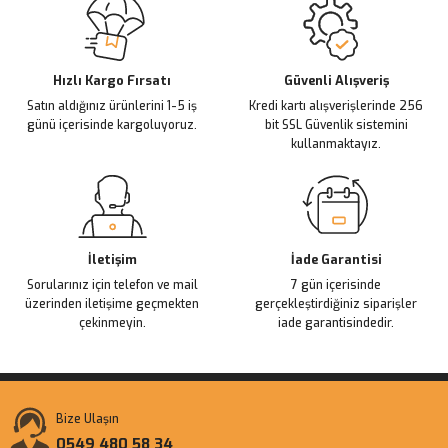
Ürün açıklamasında eksik bilgiler bulunuyor.
Deneyimini Paylaş
Ürün bilgilerinde hatalar bulunuyor.
Ürün fiyatı diğer sitelerden daha pahalı.
Hızlı Kargo Fırsatı
Güvenli Alışveriş
Satın aldığınız ürünlerini 1-5 iş
Kredi kartı alışverişlerinde 256
Bu ürüne benzer farklı alternatifler olmalı.
günü içerisinde kargoluyoruz.
bit SSL Güvenlik sistemini
kullanmaktayız.
Gönder
İletişim
İade Garantisi
Sorularınız için telefon ve mail
7 gün içerisinde
üzerinden iletişime geçmekten
gerçekleştirdiğiniz siparişler
çekinmeyin.
iade garantisindedir.
Bize Ulaşın
0549 480 58 34