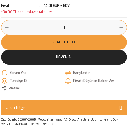
Fiyat
14,01 EUR + KDV
*84,06 TL den başlayan taksitlerle!!
SEPETE EKLE
HEMEN AL
Yorum Yaz
Karşılaştır
Tavsiye Et
Fiyatı Düşünce Haber Ver
Paylaş
Ürün Bilgisi
Opel Combo C 2001-2005 Model Yılları Arası 1.7 Dizel Araçlara Uyumlu Krank Devir
Sensörü..Krank Mili Pozisyon Sensörü