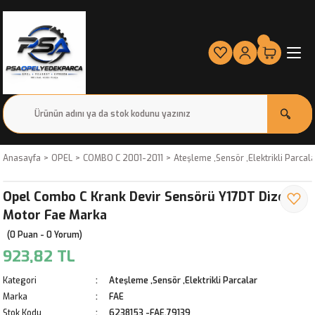
Anasayfa
OPEL
COMBO C 2001-2011
Ateşleme ,Sensör ,Elektrikli Parcal
Opel Combo C Krank Devir Sensörü Y17DT Dizel
Motor Fae Marka
(0 Puan - 0 Yorum)
923,82 TL
Kategori
Ateşleme ,Sensör ,Elektrikli Parcalar
Marka
FAE
Stok Kodu
6238153 -FAE.79139