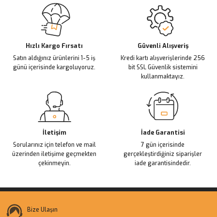
Sitemize ilk yorumu siz yapın!
Ürün resmi kalitesiz, bozuk veya görüntülenemiyor.
Ürün açıklamasında eksik bilgiler bulunuyor.
Deneyimini Paylaş
Ürün bilgilerinde hatalar bulunuyor.
Ürün fiyatı diğer sitelerden daha pahalı.
Hızlı Kargo Fırsatı
Güvenli Alışveriş
Satın aldığınız ürünlerini 1-5 iş
Kredi kartı alışverişlerinde 256
Bu ürüne benzer farklı alternatifler olmalı.
günü içerisinde kargoluyoruz.
bit SSL Güvenlik sistemini
kullanmaktayız.
Gönder
İletişim
İade Garantisi
Sorularınız için telefon ve mail
7 gün içerisinde
üzerinden iletişime geçmekten
gerçekleştirdiğiniz siparişler
çekinmeyin.
iade garantisindedir.
Bize Ulaşın