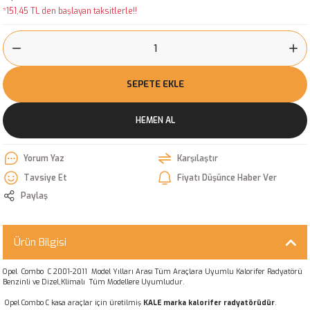
*151,45 TL den başlayan taksitlerle!!
SEPETE EKLE
HEMEN AL
Yorum Yaz
Karşılaştır
Tavsiye Et
Fiyatı Düşünce Haber Ver
Paylaş
Ürün Bilgisi
Opel Combo C 2001-2011 Model Yılları Arası Tüm Araçlara Uyumlu Kalorifer Radyatörü
Benzinli ve Dizel,Klimalı Tüm Modellere Uyumludur.
Opel Combo C kasa araçlar için üretilmiş
KALE marka kalorifer radyatörüdür
.