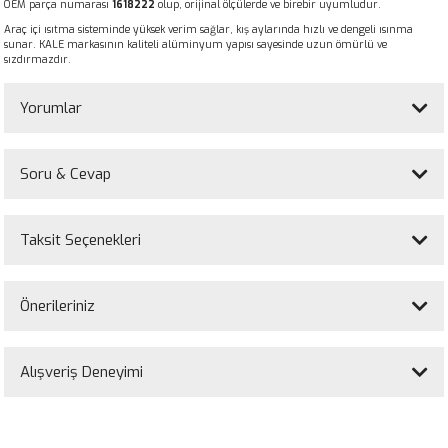
OEM parça numarası
1618222
olup, orijinal ölçülerde ve birebir uyumludur.
Araç içi ısıtma sisteminde yüksek verim sağlar, kış aylarında hızlı ve dengeli ısınma
sunar. KALE markasının kaliteli alüminyum yapısı sayesinde uzun ömürlü ve
sızdırmazdır.
Yorumlar
Soru & Cevap
Bu ürüne ilk yorumu siz yapın!
Taksit Seçenekleri
Yorum Yaz
Ürün hakkında henüz soru sorulmamış.
Önerileriniz
Soru Sor
Bu ürünün fiyat bilgisi, resim, ürün açıklamalarında ve diğer konularda
yetersiz gördüğünüz noktaları öneri formunu kullanarak tarafımıza
Alışveriş Deneyimi
iletebilirsiniz.
Görüş ve önerileriniz için teşekkür ederiz.