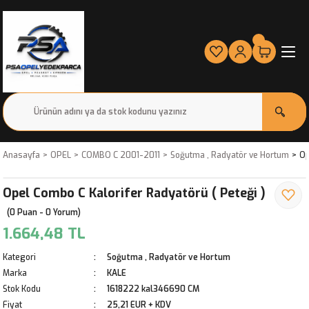
Anasayfa
OPEL
COMBO C 2001-2011
Soğutma , Radyatör ve Hortum
Op
Opel Combo C Kalorifer Radyatörü ( Peteği )
(0 Puan - 0 Yorum)
1.664,48 TL
Kategori
Soğutma , Radyatör ve Hortum
Marka
KALE
Stok Kodu
1618222 kal346690 CM
Fiyat
25,21 EUR + KDV