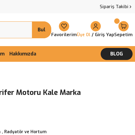
Sipariş Takibi
Bul
Favorilerim
/ Giriş Yap
Sepetim
Üye Ol
şim
Hakkımızda
BLOG
rifer Motoru Kale Marka
 , Radyatör ve Hortum