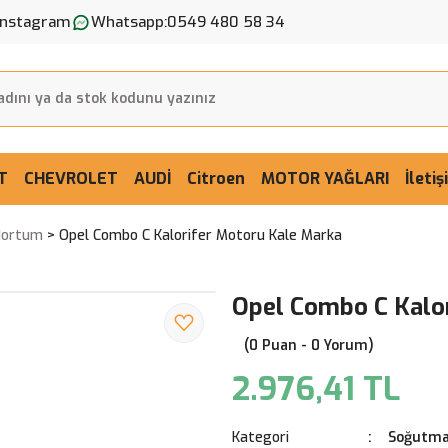
Instagram
Whatsapp:
0549 480 58 34
T
CHEVROLET
AUDİ
Citroen
MOTOR YAĞLARI
İleti
Hortum
Opel Combo C Kalorifer Motoru Kale Marka
Opel Combo C Kalo
(0 Puan - 0 Yorum)
2.976,41 TL
Kategori
Soğutma