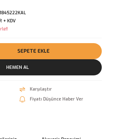
1845222KAL
R + KDV
le!!
SEPETE EKLE
HEMEN AL
Karşılaştır
Fiyatı Düşünce Haber Ver