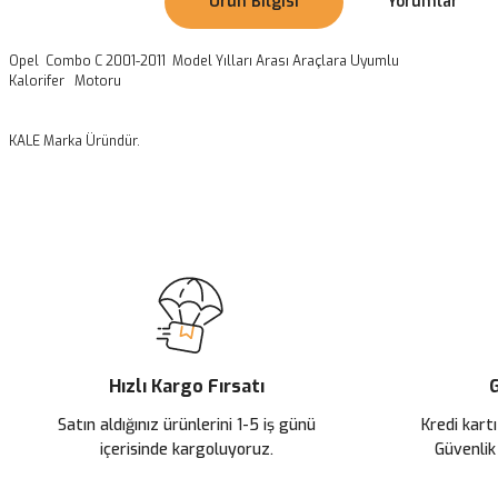
Ürün Bilgisi
Yorumlar
Opel Combo C 2001-2011 Model Yılları Arası Araçlara Uyumlu
Kalorifer Motoru
KALE Marka Üründür.
Bu ürünün fiyat bilgisi, resim, ürün açıklamalarında ve diğer konularda
Görüş ve önerileriniz için teşekkür ederiz.
Ürün resmi kalitesiz, bozuk veya görüntülenemiyor.
Ürün açıklamasında eksik bilgiler bulunuyor.
Ürün bilgilerinde hatalar bulunuyor.
Ürün fiyatı diğer sitelerden daha pahalı.
Hızlı Kargo Fırsatı
G
Bu ürüne benzer farklı alternatifler olmalı.
Satın aldığınız ürünlerini 1-5 iş günü
Kredi kartı
içerisinde kargoluyoruz.
Güvenlik